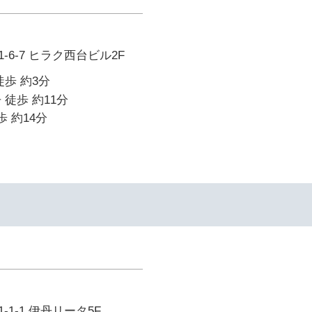
6-7 ヒラク西台ビル2F
徒歩 約3分
 徒歩 約11分
歩 約14分
1-1 伊丹リータ5F