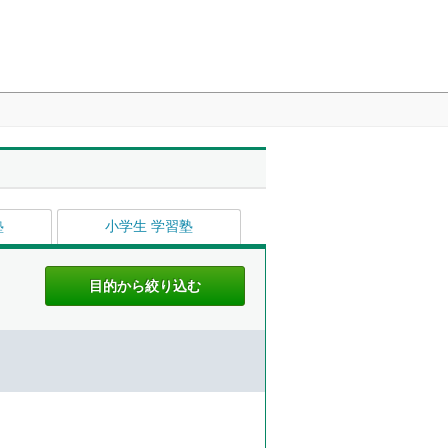
塾
小学生 学習塾