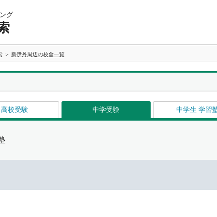
ング
索
索
新伊丹周辺の校舎一覧
高校受験
中学受験
中学生 学習
塾