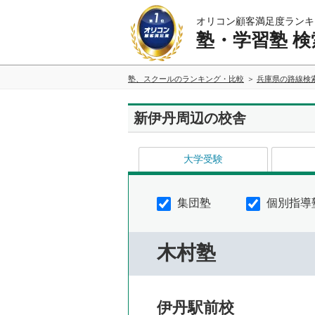
オリコン顧客満足度ランキ
塾・学習塾 検
塾、スクールのランキング・比較
兵庫県の路線検
新伊丹周辺の校舎
大学受験
集団塾
個別指導
木村塾
伊丹駅前校