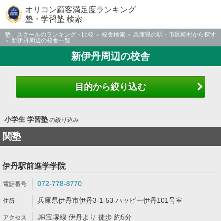
オリコン顧客満足度ランキング
塾・学習塾 検索
塾、スクールのランキング・比較
校舎検索
兵庫県の駅・市区町村から探す
新伊丹周辺の校舎一覧
新伊丹周辺の校舎
目的から絞り込む
小学生 学習塾
の絞り込み
関塾
伊丹駅前進学学院
072-778-8770
兵庫県伊丹市伊丹3-1-53 ハッピー伊丹101号室
JR宝塚線 伊丹より 徒歩 約5分