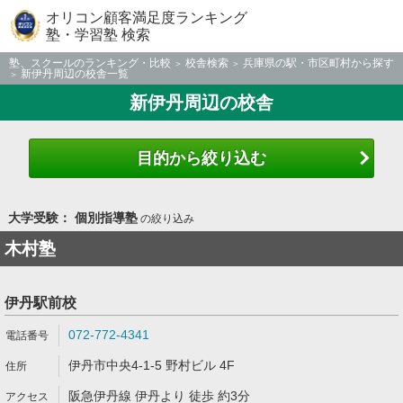
オリコン顧客満足度ランキング
塾・学習塾 検索
塾、スクールのランキング・比較
校舎検索
兵庫県の駅・市区町村から探す
新伊丹周辺の校舎一覧
新伊丹周辺の校舎
目的から絞り込む
大学受験： 個別指導塾
の絞り込み
木村塾
伊丹駅前校
072-772-4341
伊丹市中央4-1-5 野村ビル 4F
阪急伊丹線 伊丹より 徒歩 約3分