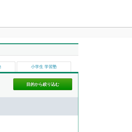
塾
小学生 学習塾