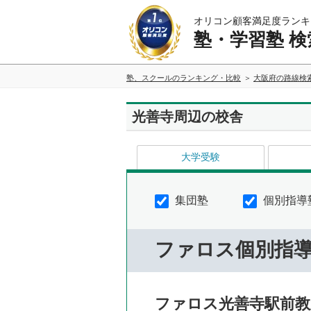
オリコン顧客満足度ランキ
塾・学習塾 検
塾、スクールのランキング・比較
大阪府の路線検
光善寺周辺の校舎
大学受験
集団塾
個別指導
ファロス個別指
ファロス光善寺駅前教