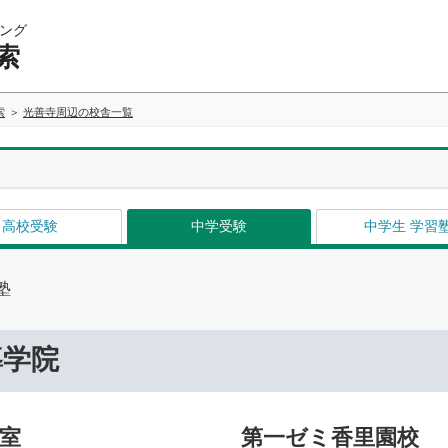
ング
索
索
光善寺周辺の校舎一覧
高校受験
中学受験
中学生 学習
塾
導学院
室
第一ゼミ香里園校