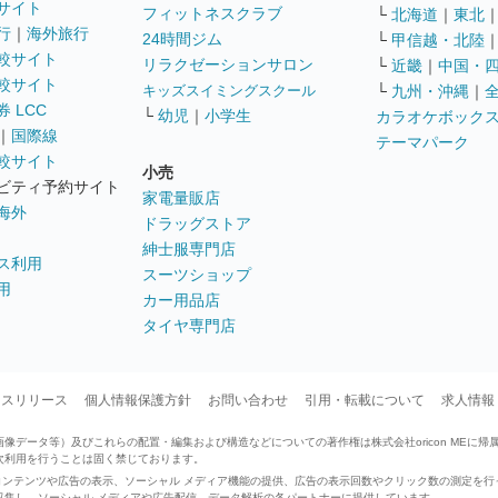
サイト
フィットネスクラブ
└
北海道
｜
東北
行
｜
海外旅行
24時間ジム
└
甲信越・北陸
較サイト
リラクゼーションサロン
└
近畿
｜
中国・
較サイト
キッズスイミングスクール
└
九州・沖縄
｜
 LCC
└
幼児
｜
小学生
カラオケボック
｜
国際線
テーマパーク
較サイト
小売
ビティ予約サイト
家電量販店
海外
ドラッグストア
紳士服専門店
ス利用
スーツショップ
用
カー用品店
タイヤ専門店
ースリリース
個人情報保護方針
お問い合わせ
引用・転載について
求人情報
データ等）及びこれらの配置・編集および構造などについての著作権は株式会社oricon MEに帰
次利用を行うことは固く禁じております。
せたコンテンツや広告の表示、ソーシャル メディア機能の提供、広告の表示回数やクリック数の測定を
収集し、ソーシャル メディアや広告配信、データ解析の各パートナーに提供しています。