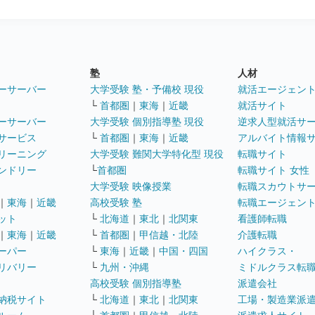
塾
人材
ーサーバー
大学受験 塾・予備校 現役
就活エージェン
└
首都圏
｜
東海
｜
近畿
就活サイト
ーサーバー
大学受験 個別指導塾 現役
逆求人型就活サ
サービス
└
首都圏
｜
東海
｜
近畿
アルバイト情報
リーニング
大学受験 難関大学特化型 現役
転職サイト
ンドリー
└
首都圏
転職サイト 女性
大学受験 映像授業
転職スカウトサ
｜
東海
｜
近畿
高校受験 塾
転職エージェン
ット
└
北海道
｜
東北
｜
北関東
看護師転職
｜
東海
｜
近畿
└
首都圏
｜
甲信越・北陸
介護転職
ーパー
└
東海
｜
近畿
｜
中国・四国
ハイクラス・
リバリー
└
九州・沖縄
ミドルクラス転
高校受験 個別指導塾
派遣会社
納税サイト
└
北海道
｜
東北
｜
北関東
工場・製造業派