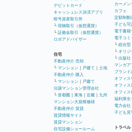
カーメン
デビットカード
カフェ
キャッシュレス決済アプリ
定額制動
暗号資産取引所
子ども写
└
現物取引（仮想通貨）
電子書籍
└
証拠金取引（仮想通貨）
電子コミ
ロボアドバイザー
└
総合型
└
オリジ
住宅
└
出版社
不動産仲介 売却
マンガア
└
マンション
｜
戸建て
｜
土地
ブランド
不動産仲介 購入
オフィス
└
マンション
｜
戸建て
オフィス
分譲マンション管理会社
オフィス
└
首都圏
｜
東海
｜
近畿
｜
九州
福利厚生
マンション大規模修繕
電力会社
不動産仲介 賃貸
子ども見
賃貸情報サイト
賃貸マンション
トラベル
住宅設備ショールーム