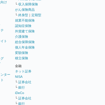
員向け
└
収入保障保険
がん保険商品
└
終身型
｜
定期型
就業不能保険
テ
認知症保険
ステ
外貨建て保険
介護保険
サイト
総合保障保険
個人年金保険
変額保険
積立保険
ング
グ
金融
ネット証券
ウンター
NISA
イト
└
証券会社
リ
└
銀行
iDeCo
└
証券会社
└
銀行