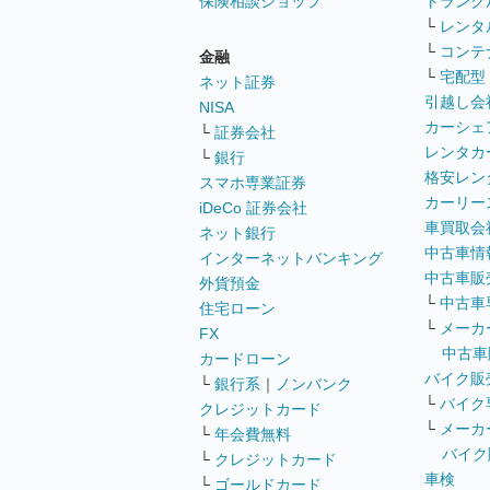
保険相談ショップ
トランク
└
レンタ
└
コンテ
金融
└
宅配型
ネット証券
引越し会
NISA
カーシェ
└
証券会社
レンタカ
└
銀行
格安レン
スマホ専業証券
カーリー
iDeCo 証券会社
車買取会
ネット銀行
中古車情
インターネットバンキング
中古車販
外貨預金
└
中古車
住宅ローン
└
メーカ
FX
中古車
カードローン
バイク販
└
銀行系
｜
ノンバンク
└
バイク
クレジットカード
└
メーカ
└
年会費無料
バイク
└
クレジットカード
車検
└
ゴールドカード