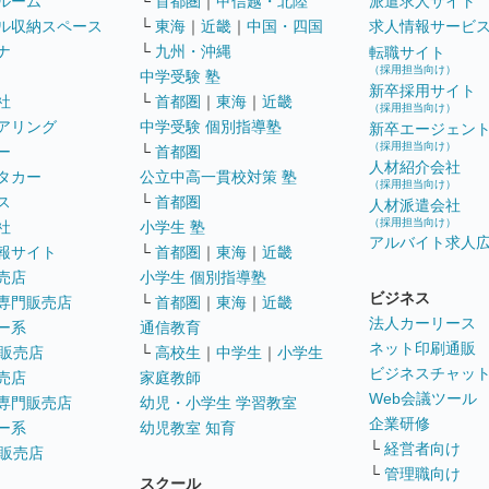
ルーム
└
首都圏
｜
甲信越・北陸
派遣求人サイト
ル収納スペース
└
東海
｜
近畿
｜
中国・四国
求人情報サービ
ナ
└
九州・沖縄
転職サイト
（採用担当向け）
中学受験 塾
新卒採用サイト
社
└
首都圏
｜
東海
｜
近畿
（採用担当向け）
アリング
中学受験 個別指導塾
新卒エージェン
（採用担当向け）
ー
└
首都圏
人材紹介会社
タカー
公立中高一貫校対策 塾
（採用担当向け）
ス
└
首都圏
人材派遣会社
（採用担当向け）
社
小学生 塾
アルバイト求人
報サイト
└
首都圏
｜
東海
｜
近畿
売店
小学生 個別指導塾
ビジネス
専門販売店
└
首都圏
｜
東海
｜
近畿
法人カーリース
ー系
通信教育
ネット印刷通販
販売店
└
高校生
｜
中学生
｜
小学生
ビジネスチャッ
売店
家庭教師
Web会議ツール
専門販売店
幼児・小学生 学習教室
企業研修
ー系
幼児教室 知育
└
経営者向け
販売店
└
管理職向け
スクール