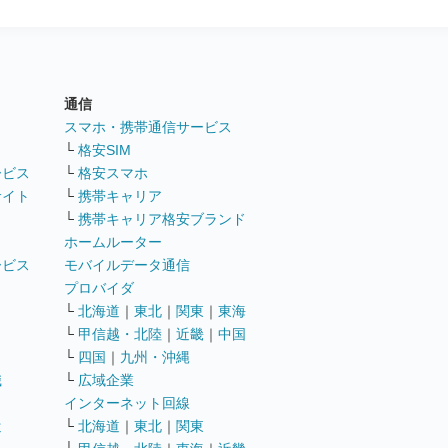
通信
ト
スマホ・携帯通信サービス
└
格安SIM
ービス
└
格安スマホ
サイト
└
携帯キャリア
└
携帯キャリア格安ブランド
ホームルーター
ービス
モバイルデータ通信
ト
プロバイダ
└
北海道
｜
東北
｜
関東
｜
東海
└
甲信越・北陸
｜
近畿
｜
中国
└
四国
｜
九州・沖縄
職
└
広域企業
インターネット回線
遣
└
北海道
｜
東北
｜
関東