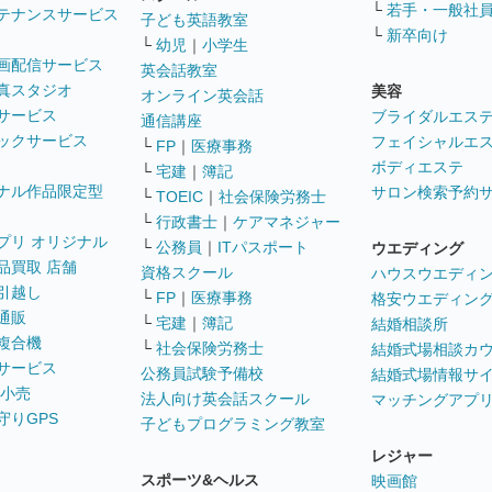
└
若手・一般社
テナンスサービス
子ども英語教室
└
新卒向け
└
幼児
｜
小学生
画配信サービス
英会話教室
真スタジオ
美容
オンライン英会話
サービス
ブライダルエス
通信講座
ックサービス
フェイシャルエ
└
FP
｜
医療事務
ボディエステ
└
宅建
｜
簿記
ナル作品限定型
サロン検索予約
└
TOEIC
｜
社会保険労務士
└
行政書士
｜
ケアマネジャー
プリ オリジナル
└
公務員
｜
ITパスポート
ウエディング
品買取 店舗
資格スクール
ハウスウエディ
引越し
└
FP
｜
医療事務
格安ウエディン
通販
└
宅建
｜
簿記
結婚相談所
複合機
└
社会保険労務士
結婚式場相談カ
サービス
公務員試験予備校
結婚式場情報サ
 小売
法人向け英会話スクール
マッチングアプ
守りGPS
子どもプログラミング教室
レジャー
スポーツ&ヘルス
映画館