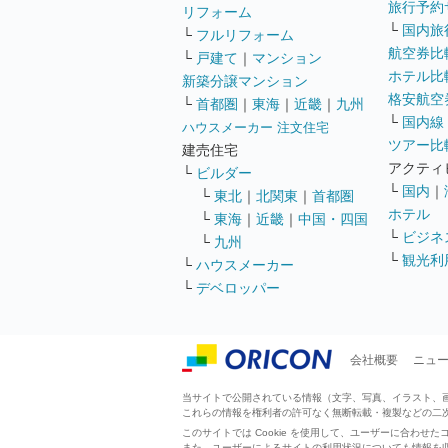
旅行予約
リフォーム
└
国内旅
└
フルリフォーム
航空券比
└
戸建て
｜
マンション
ホテル比
新築分譲マンション
格安航空券
└
首都圏
｜
東海
｜
近畿
｜
九州
└
国内線
ハウスメーカー 注文住宅
ツアー比
建売住宅
アクティ
└
ビルダー
└
国内
｜
└
東北
｜
北関東
｜
首都圏
ホテル
└
東海
｜
近畿
｜
中国・四国
└
ビジネ
└
九州
└
観光利
└
ハウスメーカー
└
デベロッパー
会社概要
ニュ
当サイトで公開されている情報（文字、写真、イラスト、画像
これらの情報を権利者の許可なく無断転載・複製などの二
このサイトでは Cookie を使用して、ユーザーに合わ
また、ユーザーによるサイトの利用状況についても情報を