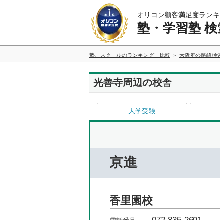
オリコン顧客満足度ランキ
塾・学習塾 検
塾、スクールのランキング・比較
大阪府の路線検
光善寺周辺の校舎
大学受験
京進
香里園校
072-835-2691