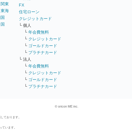
｜
関東
FX
｜
東海
住宅ローン
四国
クレジットカード
全国
└ 個人
ス
└
年会費無料
└
クレジットカード
└
ゴールドカード
└
プラチナカード
└ 法人
└
年会費無料
└
クレジットカード
└
ゴールドカード
└
プラチナカード
© oricon ME inc.
属しております。
行っています。