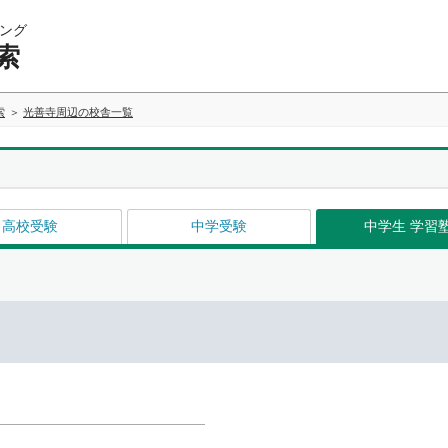
ング
索
索
光善寺周辺の校舎一覧
高校受験
中学受験
中学生 学習