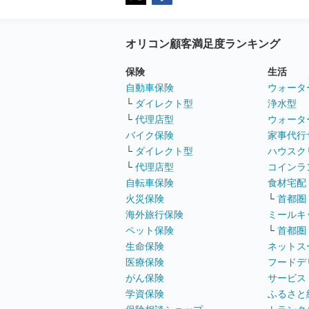
オリコン顧客満足度ランキング
保険
生活
自動車保険
ウォータ
└
ダイレクト型
浄水型
└
代理店型
ウォータ
バイク保険
家事代行
└
ダイレクト型
ハウスク
└
代理店型
コインラ
自転車保険
食材宅配
火災保険
└
首都圏
海外旅行保険
ミールキ
ペット保険
└
首都圏
生命保険
ネットス
医療保険
フードデ
がん保険
サービス
学資保険
ふるさと