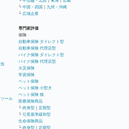
└
甲信越・北陸
｜
東海
｜
近畿
ス
└
中国・四国
｜
九州・沖縄
└
広域企業
専門家評価
ト
保険
自動車保険 ダイレクト型
自動車保険 代理店型
バイク保険 ダイレクト型
バイク保険 代理店型
広告
火災保険
学資保険
ペット保険
ペット保険 小型犬
ペット保険 猫
トツール
医療保険商品
└
終身型
｜
定期型
└
引受基準緩和型
生命保険商品
└
終身型
｜
定期型