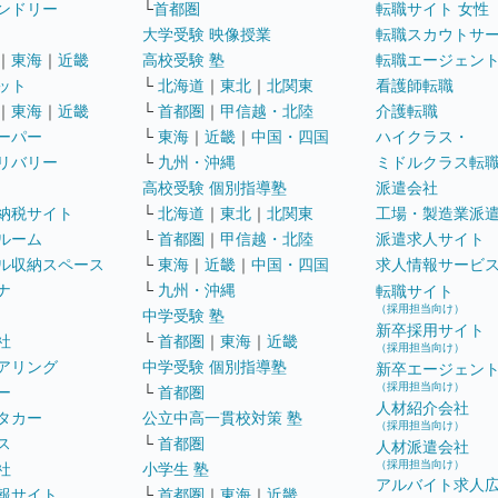
ンドリー
└
首都圏
転職サイト 女性
大学受験 映像授業
転職スカウトサ
｜
東海
｜
近畿
高校受験 塾
転職エージェン
ット
└
北海道
｜
東北
｜
北関東
看護師転職
｜
東海
｜
近畿
└
首都圏
｜
甲信越・北陸
介護転職
ーパー
└
東海
｜
近畿
｜
中国・四国
ハイクラス・
リバリー
└
九州・沖縄
ミドルクラス転
高校受験 個別指導塾
派遣会社
納税サイト
└
北海道
｜
東北
｜
北関東
工場・製造業派
ルーム
└
首都圏
｜
甲信越・北陸
派遣求人サイト
ル収納スペース
└
東海
｜
近畿
｜
中国・四国
求人情報サービ
ナ
└
九州・沖縄
転職サイト
（採用担当向け）
中学受験 塾
新卒採用サイト
社
└
首都圏
｜
東海
｜
近畿
（採用担当向け）
アリング
中学受験 個別指導塾
新卒エージェン
（採用担当向け）
ー
└
首都圏
人材紹介会社
タカー
公立中高一貫校対策 塾
（採用担当向け）
ス
└
首都圏
人材派遣会社
（採用担当向け）
社
小学生 塾
アルバイト求人
報サイト
└
首都圏
｜
東海
｜
近畿