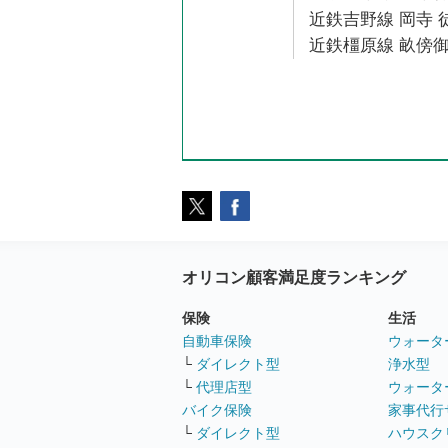
近鉄吉野線 岡寺 徒
近鉄橿原線 畝傍御
オリコン顧客満足度ランキング
保険
生活
自動車保険
ウォータ
└
ダイレクト型
浄水型
└
代理店型
ウォータ
バイク保険
家事代行
└
ダイレクト型
ハウスク