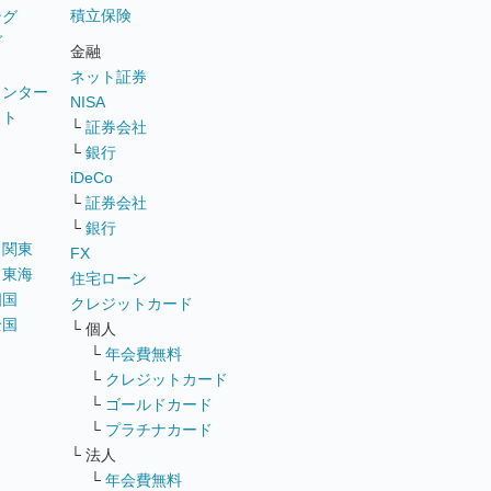
積立保険
ング
グ
金融
ネット証券
ウンター
NISA
イト
└
証券会社
リ
└
銀行
iDeCo
└
証券会社
└
銀行
｜
関東
FX
｜
東海
住宅ローン
四国
クレジットカード
全国
└ 個人
ス
└
年会費無料
└
クレジットカード
└
ゴールドカード
└
プラチナカード
└ 法人
└
年会費無料