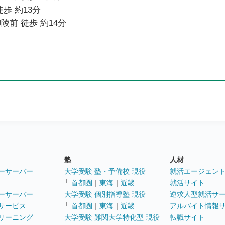
歩 約13分
陵前 徒歩 約14分
塾
人材
ーサーバー
大学受験 塾・予備校 現役
就活エージェン
└
首都圏
｜
東海
｜
近畿
就活サイト
ーサーバー
大学受験 個別指導塾 現役
逆求人型就活サ
サービス
└
首都圏
｜
東海
｜
近畿
アルバイト情報
リーニング
大学受験 難関大学特化型 現役
転職サイト