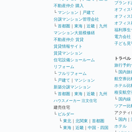
ブランド
不動産仲介 購入
オフィス
└
マンション
｜
戸建て
オフィス
分譲マンション管理会社
オフィス
└
首都圏
｜
東海
｜
近畿
｜
九州
福利厚生
マンション大規模修繕
電力会社
不動産仲介 賃貸
子ども見
賃貸情報サイト
賃貸マンション
トラベル
住宅設備ショールーム
旅行予約
リフォーム
└
国内旅
└
フルリフォーム
航空券比
└
戸建て
｜
マンション
ホテル比
新築分譲マンション
格安航空券
└
首都圏
｜
東海
｜
近畿
｜
九州
└
国内線
ハウスメーカー 注文住宅
ツアー比
建売住宅
アクティ
└
ビルダー
└
国内
｜
└
東北
｜
北関東
｜
首都圏
ホテル
└
東海
｜
近畿
｜
中国・四国