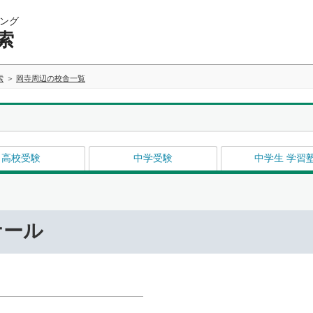
ング
索
索
岡寺周辺の校舎一覧
高校受験
中学受験
中学生 学習
ナール