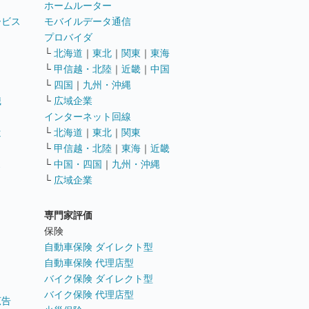
ホームルーター
ービス
モバイルデータ通信
ト
プロバイダ
└
北海道
｜
東北
｜
関東
｜
東海
└
甲信越・北陸
｜
近畿
｜
中国
└
四国
｜
九州・沖縄
職
└
広域企業
インターネット回線
遣
└
北海道
｜
東北
｜
関東
└
甲信越・北陸
｜
東海
｜
近畿
ス
└
中国・四国
｜
九州・沖縄
└
広域企業
専門家評価
ト
保険
自動車保険 ダイレクト型
自動車保険 代理店型
バイク保険 ダイレクト型
バイク保険 代理店型
広告