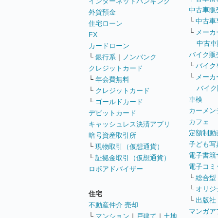
インターネットバンキング
中古車販
外貨預金
└
中古車
住宅ローン
└
メーカ
FX
中古車
カードローン
バイク販
└
銀行系
｜
ノンバンク
└
バイク
クレジットカード
└
メーカ
└
年会費無料
バイク
└
クレジットカード
車検
└
ゴールドカード
カーメン
デビットカード
カフェ
キャッシュレス決済アプリ
定額制動
暗号資産取引所
子ども写
└
現物取引（仮想通貨）
電子書籍
└
証拠金取引（仮想通貨）
電子コミ
ロボアドバイザー
└
総合型
└
オリジ
住宅
└
出版社
不動産仲介 売却
マンガア
└
マンション
｜
戸建て
｜
土地