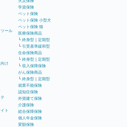
火災保険
学資保険
ペット保険
ペット保険 小型犬
ペット保険 猫
トツール
医療保険商品
└
終身型
｜
定期型
└
引受基準緩和型
生命保険商品
└
終身型
｜
定期型
員向け
└
収入保障保険
がん保険商品
└
終身型
｜
定期型
就業不能保険
テ
認知症保険
ステ
外貨建て保険
介護保険
サイト
総合保障保険
個人年金保険
変額保険