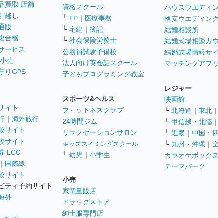
品買取 店舗
資格スクール
ハウスウエディ
引越し
└
FP
｜
医療事務
格安ウエディン
通販
└
宅建
｜
簿記
結婚相談所
複合機
└
社会保険労務士
結婚式場相談カ
サービス
公務員試験予備校
結婚式場情報サ
 小売
法人向け英会話スクール
マッチングアプ
守りGPS
子どもプログラミング教室
レジャー
スポーツ&ヘルス
映画館
サイト
フィットネスクラブ
└
北海道
｜
東北
行
｜
海外旅行
24時間ジム
└
甲信越・北陸
較サイト
リラクゼーションサロン
└
近畿
｜
中国・
較サイト
キッズスイミングスクール
└
九州・沖縄
｜
 LCC
└
幼児
｜
小学生
カラオケボック
｜
国際線
テーマパーク
較サイト
小売
ビティ予約サイト
家電量販店
海外
ドラッグストア
紳士服専門店