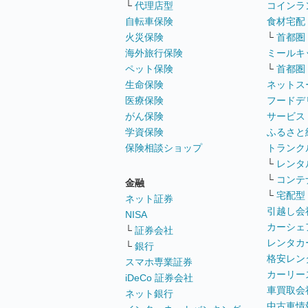
└
代理店型
コインラ
自転車保険
食材宅配
火災保険
└
首都圏
海外旅行保険
ミールキ
ペット保険
└
首都圏
生命保険
ネットス
医療保険
フードデ
がん保険
サービス
学資保険
ふるさと
保険相談ショップ
トランク
└
レンタ
└
コンテ
金融
└
宅配型
ネット証券
引越し会
NISA
カーシェ
└
証券会社
レンタカ
└
銀行
格安レン
スマホ専業証券
カーリー
iDeCo 証券会社
車買取会
ネット銀行
中古車情