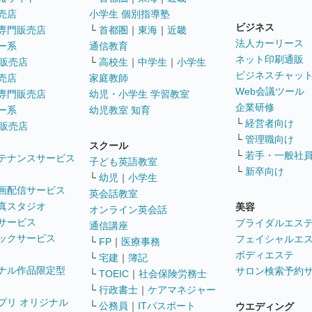
売店
小学生 個別指導塾
ビジネス
専門販売店
└
首都圏
｜
東海
｜
近畿
法人カーリース
ー系
通信教育
ネット印刷通販
販売店
└
高校生
｜
中学生
｜
小学生
ビジネスチャッ
売店
家庭教師
Web会議ツール
専門販売店
幼児・小学生 学習教室
企業研修
ー系
幼児教室 知育
└
経営者向け
販売店
└
管理職向け
スクール
└
若手・一般社
テナンスサービス
子ども英語教室
└
新卒向け
└
幼児
｜
小学生
画配信サービス
英会話教室
真スタジオ
美容
オンライン英会話
サービス
ブライダルエス
通信講座
ックサービス
フェイシャルエ
└
FP
｜
医療事務
ボディエステ
└
宅建
｜
簿記
ナル作品限定型
サロン検索予約
└
TOEIC
｜
社会保険労務士
└
行政書士
｜
ケアマネジャー
プリ オリジナル
└
公務員
｜
ITパスポート
ウエディング