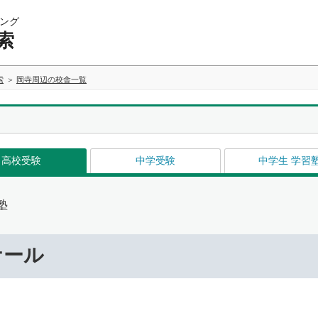
ング
索
索
岡寺周辺の校舎一覧
高校受験
中学受験
中学生 学習
塾
ナール