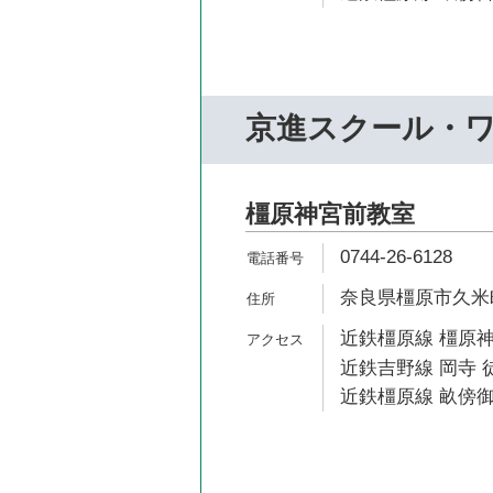
京進スクール・
橿原神宮前教室
0744-26-6128
奈良県橿原市久米町
近鉄橿原線 橿原神
近鉄吉野線 岡寺 徒
近鉄橿原線 畝傍御