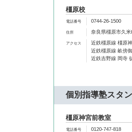
橿原校
0744-26-1500
奈良県橿原市久米町
近鉄橿原線 橿原神
近鉄橿原線 畝傍御
近鉄吉野線 岡寺 徒
個別指導塾スタ
橿原神宮前教室
0120-747-818