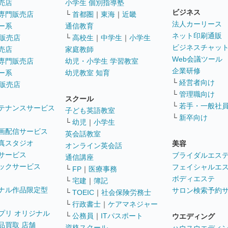
売店
小学生 個別指導塾
ビジネス
専門販売店
└
首都圏
｜
東海
｜
近畿
法人カーリース
ー系
通信教育
ネット印刷通販
販売店
└
高校生
｜
中学生
｜
小学生
ビジネスチャッ
売店
家庭教師
Web会議ツール
専門販売店
幼児・小学生 学習教室
企業研修
ー系
幼児教室 知育
└
経営者向け
販売店
└
管理職向け
スクール
└
若手・一般社
テナンスサービス
子ども英語教室
└
新卒向け
└
幼児
｜
小学生
画配信サービス
英会話教室
真スタジオ
美容
オンライン英会話
サービス
ブライダルエス
通信講座
ックサービス
フェイシャルエ
└
FP
｜
医療事務
ボディエステ
└
宅建
｜
簿記
ナル作品限定型
サロン検索予約
└
TOEIC
｜
社会保険労務士
└
行政書士
｜
ケアマネジャー
プリ オリジナル
└
公務員
｜
ITパスポート
ウエディング
品買取 店舗
資格スクール