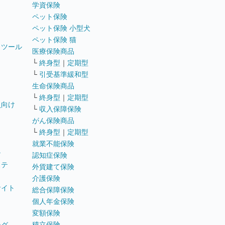
学資保険
ペット保険
ペット保険 小型犬
ペット保険 猫
トツール
医療保険商品
└
終身型
｜
定期型
└
引受基準緩和型
生命保険商品
└
終身型
｜
定期型
員向け
└
収入保障保険
がん保険商品
└
終身型
｜
定期型
就業不能保険
テ
認知症保険
ステ
外貨建て保険
介護保険
サイト
総合保障保険
個人年金保険
変額保険
積立保険