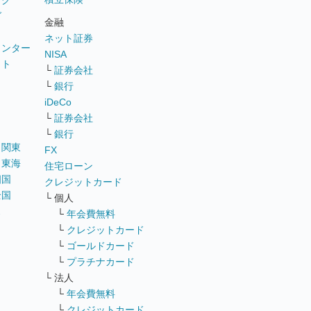
ング
グ
金融
ネット証券
ウンター
NISA
イト
└
証券会社
リ
└
銀行
iDeCo
└
証券会社
└
銀行
｜
関東
FX
｜
東海
住宅ローン
四国
クレジットカード
全国
└ 個人
ス
└
年会費無料
└
クレジットカード
└
ゴールドカード
└
プラチナカード
└ 法人
└
年会費無料
└
クレジットカード