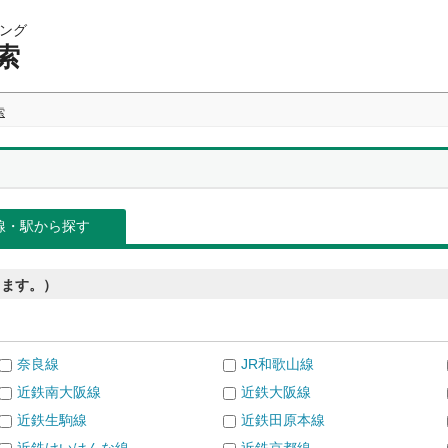
ング
索
索
線・駅から探す
きます。）
奈良線
JR和歌山線
近鉄南大阪線
近鉄大阪線
近鉄生駒線
近鉄田原本線