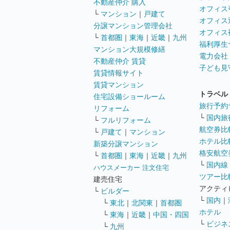
不動産仲介 購入
オフィス
└
マンション
｜
戸建て
オフィス
分譲マンション管理会社
オフィス
└
首都圏
｜
東海
｜
近畿
｜
九州
福利厚生
マンション大規模修繕
電力会社
不動産仲介 賃貸
子ども見
賃貸情報サイト
賃貸マンション
トラベル
住宅設備ショールーム
旅行予約
リフォーム
└
国内旅
└
フルリフォーム
航空券比
└
戸建て
｜
マンション
ホテル比
新築分譲マンション
格安航空券
└
首都圏
｜
東海
｜
近畿
｜
九州
└
国内線
ハウスメーカー 注文住宅
ツアー比
建売住宅
アクティ
└
ビルダー
└
国内
｜
└
東北
｜
北関東
｜
首都圏
ホテル
└
東海
｜
近畿
｜
中国・四国
└
ビジネ
└
九州