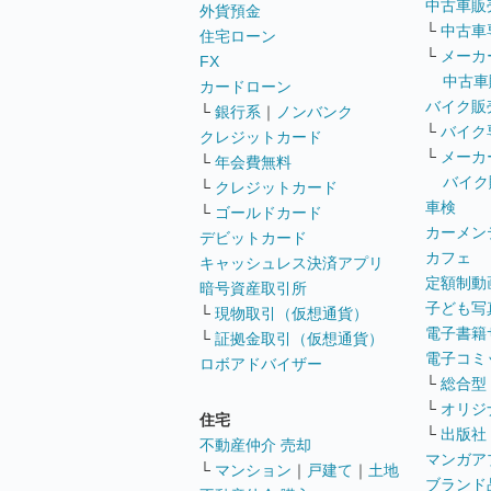
中古車販
外貨預金
└
中古車
住宅ローン
└
メーカ
FX
中古車
カードローン
バイク販
└
銀行系
｜
ノンバンク
└
バイク
クレジットカード
└
メーカ
└
年会費無料
バイク
└
クレジットカード
車検
└
ゴールドカード
カーメン
デビットカード
カフェ
キャッシュレス決済アプリ
定額制動
暗号資産取引所
子ども写
└
現物取引（仮想通貨）
電子書籍
└
証拠金取引（仮想通貨）
電子コミ
ロボアドバイザー
└
総合型
└
オリジ
住宅
└
出版社
不動産仲介 売却
マンガア
└
マンション
｜
戸建て
｜
土地
ブランド