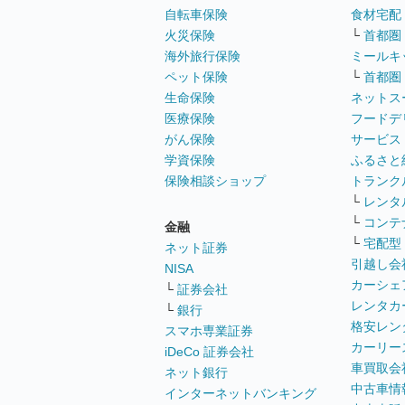
自転車保険
食材宅配
火災保険
└
首都圏
海外旅行保険
ミールキ
ペット保険
└
首都圏
生命保険
ネットス
医療保険
フードデ
がん保険
サービス
学資保険
ふるさと
保険相談ショップ
トランク
└
レンタ
└
コンテ
金融
└
宅配型
ネット証券
引越し会
NISA
カーシェ
└
証券会社
レンタカ
└
銀行
格安レン
スマホ専業証券
カーリー
iDeCo 証券会社
車買取会
ネット銀行
中古車情
インターネットバンキング