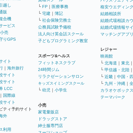
ハウスウエディ
引越し
└
FP
｜
医療事務
格安ウエディン
通販
└
宅建
｜
簿記
結婚相談所
複合機
└
社会保険労務士
結婚式場相談カ
サービス
公務員試験予備校
結婚式場情報サ
 小売
法人向け英会話スクール
マッチングアプ
守りGPS
子どもプログラミング教室
レジャー
スポーツ&ヘルス
映画館
サイト
フィットネスクラブ
└
北海道
｜
東北
行
｜
海外旅行
24時間ジム
└
甲信越・北陸
較サイト
リラクゼーションサロン
└
近畿
｜
中国・
較サイト
キッズスイミングスクール
└
九州・沖縄
｜
 LCC
└
幼児
｜
小学生
カラオケボック
｜
国際線
テーマパーク
較サイト
小売
ビティ予約サイト
家電量販店
海外
ドラッグストア
紳士服専門店
ス利用
スーツショップ