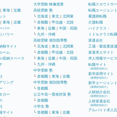
大学受験 映像授業
転職スカウトサ
｜
東海
｜
近畿
高校受験 塾
転職エージェン
ット
└
北海道
｜
東北
｜
北関東
看護師転職
｜
東海
｜
近畿
└
首都圏
｜
甲信越・北陸
介護転職
ーパー
└
東海
｜
近畿
｜
中国・四国
ハイクラス・
リバリー
└
九州・沖縄
ミドルクラス転
高校受験 個別指導塾
派遣会社
納税サイト
└
北海道
｜
東北
｜
北関東
工場・製造業派
ルーム
└
首都圏
｜
甲信越・北陸
派遣求人サイト
ル収納スペース
└
東海
｜
近畿
｜
中国・四国
求人情報サービ
ナ
└
九州・沖縄
転職サイト
（採用担当向け）
中学受験 塾
新卒採用サイト
社
└
首都圏
｜
東海
｜
近畿
（採用担当向け）
アリング
中学受験 個別指導塾
新卒エージェン
（採用担当向け）
ー
└
首都圏
人材紹介会社
タカー
公立中高一貫校対策 塾
（採用担当向け）
ス
└
首都圏
人材派遣会社
（採用担当向け）
社
小学生 塾
アルバイト求人
報サイト
└
首都圏
｜
東海
｜
近畿