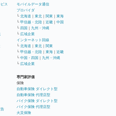
ービス
モバイルデータ通信
ト
プロバイダ
└
北海道
｜
東北
｜
関東
｜
東海
└
甲信越・北陸
｜
近畿
｜
中国
└
四国
｜
九州・沖縄
職
└
広域企業
インターネット回線
遣
└
北海道
｜
東北
｜
関東
└
甲信越・北陸
｜
東海
｜
近畿
ス
└
中国・四国
｜
九州・沖縄
└
広域企業
専門家評価
ト
保険
自動車保険 ダイレクト型
自動車保険 代理店型
バイク保険 ダイレクト型
バイク保険 代理店型
広告
火災保険