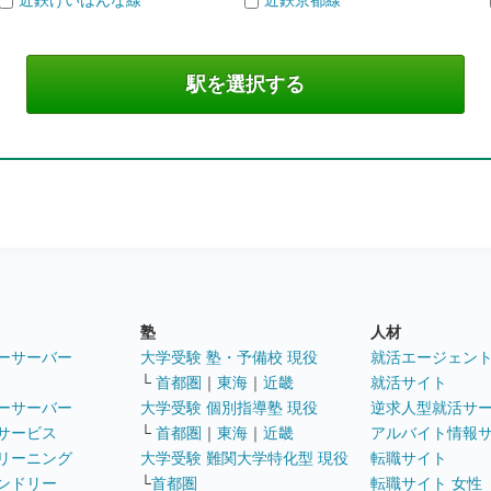
近鉄けいはんな線
近鉄京都線
塾
人材
ーサーバー
大学受験 塾・予備校 現役
就活エージェン
└
首都圏
｜
東海
｜
近畿
就活サイト
ーサーバー
大学受験 個別指導塾 現役
逆求人型就活サ
サービス
└
首都圏
｜
東海
｜
近畿
アルバイト情報
リーニング
大学受験 難関大学特化型 現役
転職サイト
ンドリー
└
首都圏
転職サイト 女性