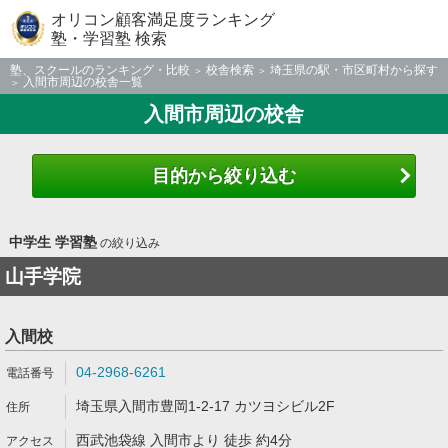
オリコン顧客満足度ランキング
塾・学習塾 検索
塾、スクールのランキング・比較
校舎検索
埼玉県の駅・市区町村から探す
入間市周辺の校舎一覧
入間市周辺の校舎
目的から絞り込む
中学生 学習塾
の絞り込み
山手学院
入間校
04-2968-6261
埼玉県入間市豊岡1-2-17 カツヨシビル2F
西武池袋線 入間市より 徒歩 約4分