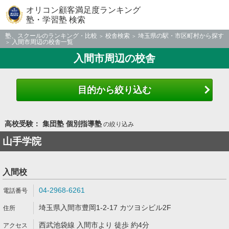
オリコン顧客満足度ランキング
塾・学習塾 検索
塾、スクールのランキング・比較
校舎検索
埼玉県の駅・市区町村から探す
入間市周辺の校舎一覧
入間市周辺の校舎
目的から絞り込む
高校受験： 集団塾 個別指導塾
の絞り込み
山手学院
入間校
04-2968-6261
埼玉県入間市豊岡1-2-17 カツヨシビル2F
西武池袋線 入間市より 徒歩 約4分