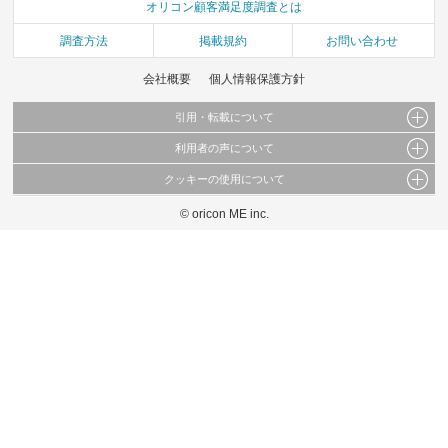
オリコン顧客満足度調査とは
調査方法
掲載規約
お問い合わせ
会社概要
個人情報保護方針
引用・転載について
利用者の声について
当サイトで公開されている情報（文字、写真、イラスト、画像データ等）及びこれらの配
置・編集および構造などについての著作権は株式会社oricon MEに帰属しております。
クッキーの使用について
当サイトに掲載している内容はすべてサービスの利用者が提出された見解・感想です。
これらの情報を権利者の許可なく無断転載・複製などの二次利用を行うことは固く禁じて
弊社が内容について正確性を含め一切保証するものではありません。
おります。
© oricon ME inc.
このサイトでは Cookie を使用して、ユーザーに合わせたコンテンツや広告の表示、ソー
弊社の見解・ 意見ではないことをご理解いただいた上でご覧ください。
シャル メディア機能の提供、広告の表示回数やクリック数の測定を行っています。
また、ユーザーによるサイトの利用状況についても情報を収集し、ソーシャル メディア
や広告配信、データ解析の各パートナーに提供しています。
各パートナーは、この情報とユーザーが各パートナーに提供した他の情報や、ユーザーが
各パートナーのサービスを使用したときに収集した他の情報を組み合わせて使用すること
があります。