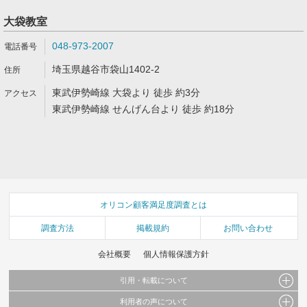
大袋教室
048-973-2007
埼玉県越谷市袋山1402-2
東武伊勢崎線 大袋より 徒歩 約3分
東武伊勢崎線 せんげん台より 徒歩 約18分
オリコン顧客満足度調査とは
調査方法
掲載規約
お問い合わせ
会社概要
個人情報保護方針
引用・転載について
利用者の声について
当サイトで公開されている情報（文字、写真、イラスト、画像データ等）及びこれらの配