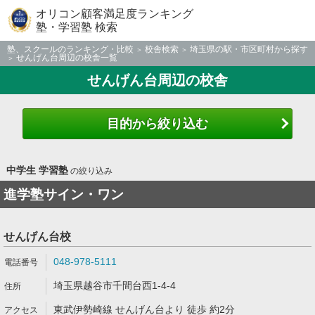
オリコン顧客満足度ランキング
塾・学習塾 検索
塾、スクールのランキング・比較
校舎検索
埼玉県の駅・市区町村から探す
せんげん台周辺の校舎一覧
せんげん台周辺の校舎
目的から絞り込む
中学生 学習塾
の絞り込み
進学塾サイン・ワン
せんげん台校
048-978-5111
埼玉県越谷市千間台西1-4-4
東武伊勢崎線 せんげん台より 徒歩 約2分