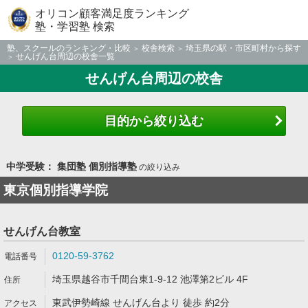
オリコン顧客満足度ランキング
塾・学習塾 検索
塾、スクールのランキング・比較
校舎検索
埼玉県の駅・市区町村から探す
せんげん台周辺の校舎一覧
せんげん台周辺の校舎
目的から絞り込む
中学受験： 集団塾 個別指導塾
の絞り込み
東京個別指導学院
せんげん台教室
0120-59-3762
埼玉県越谷市千間台東1-9-12 池澤第2ビル 4F
東武伊勢崎線 せんげん台より 徒歩 約2分