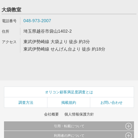
大袋教室
048-973-2007
埼玉県越谷市袋山1402-2
東武伊勢崎線 大袋より 徒歩 約3分
東武伊勢崎線 せんげん台より 徒歩 約18分
オリコン顧客満足度調査とは
調査方法
掲載規約
お問い合わせ
会社概要
個人情報保護方針
引用・転載について
利用者の声について
当サイトで公開されている情報（文字、写真、イラスト、画像データ等）及びこれらの配