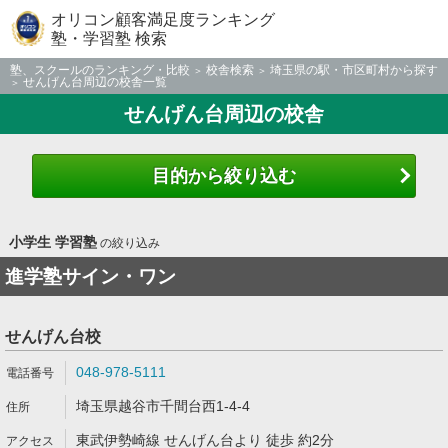
オリコン顧客満足度ランキング
塾・学習塾 検索
塾、スクールのランキング・比較
校舎検索
埼玉県の駅・市区町村から探す
せんげん台周辺の校舎一覧
せんげん台周辺の校舎
目的から絞り込む
小学生 学習塾
の絞り込み
進学塾サイン・ワン
せんげん台校
048-978-5111
埼玉県越谷市千間台西1-4-4
東武伊勢崎線 せんげん台より 徒歩 約2分