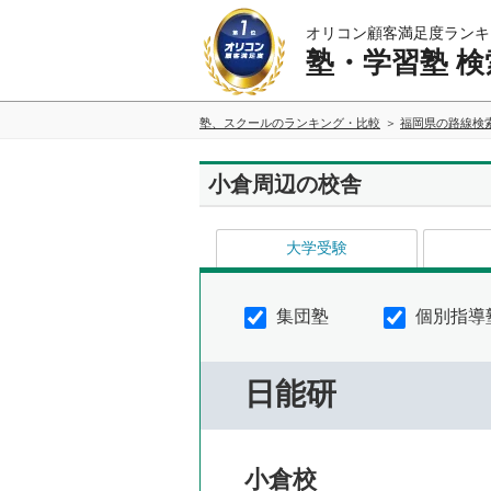
オリコン顧客満足度ランキ
塾・学習塾 検
塾、スクールのランキング・比較
福岡県の路線検
小倉周辺の校舎
大学受験
集団塾
個別指導
日能研
小倉校