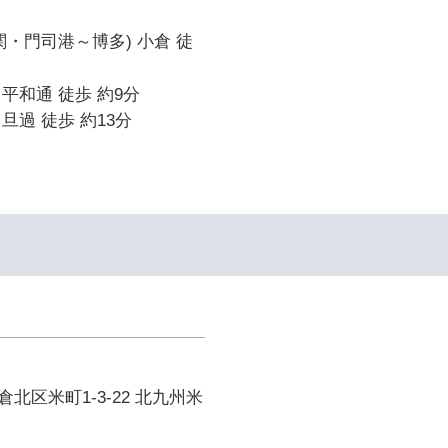
関・門司港～博多) 小倉 徒
平和通 徒歩 約9分
旦過 徒歩 約13分
北区米町1-3-22 北九州米