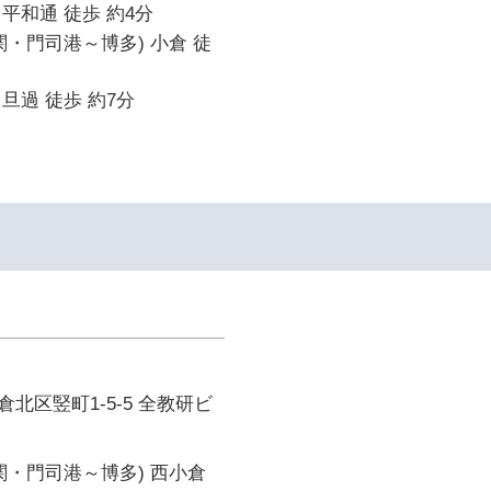
平和通 徒歩 約4分
関・門司港～博多) 小倉 徒
旦過 徒歩 約7分
北区竪町1-5-5 全教研ビ
関・門司港～博多) 西小倉