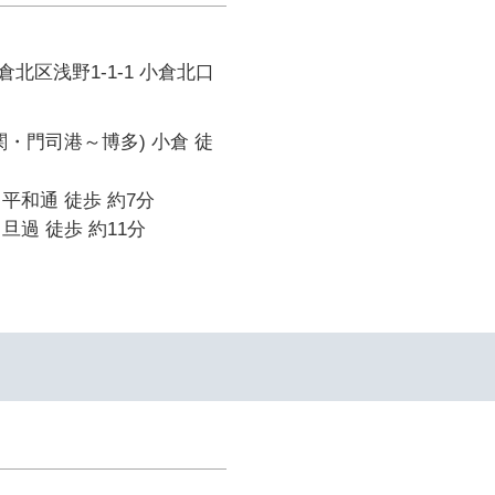
北区浅野1-1-1 小倉北口
関・門司港～博多) 小倉 徒
平和通 徒歩 約7分
旦過 徒歩 約11分