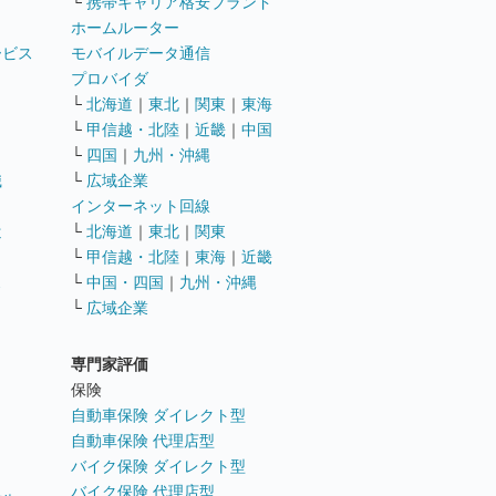
└
携帯キャリア格安ブランド
ホームルーター
ービス
モバイルデータ通信
ト
プロバイダ
└
北海道
｜
東北
｜
関東
｜
東海
└
甲信越・北陸
｜
近畿
｜
中国
└
四国
｜
九州・沖縄
職
└
広域企業
インターネット回線
遣
└
北海道
｜
東北
｜
関東
└
甲信越・北陸
｜
東海
｜
近畿
ス
└
中国・四国
｜
九州・沖縄
└
広域企業
専門家評価
ト
保険
自動車保険 ダイレクト型
自動車保険 代理店型
バイク保険 ダイレクト型
バイク保険 代理店型