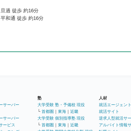
旦過 徒歩 約16分
平和通 徒歩 約16分
塾
人材
ーサーバー
大学受験 塾・予備校 現役
就活エージェン
└
首都圏
｜
東海
｜
近畿
就活サイト
ーサーバー
大学受験 個別指導塾 現役
逆求人型就活サ
サービス
└
首都圏
｜
東海
｜
近畿
アルバイト情報