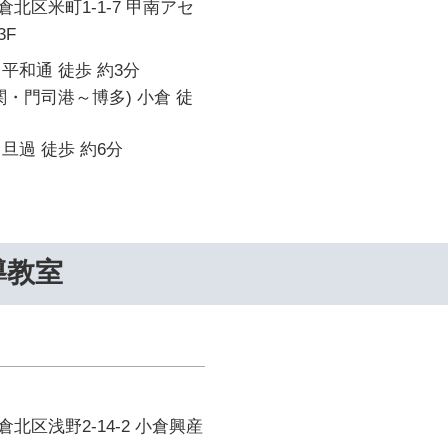
北区米町1-1-7 甲南アセ
3F
平和通 徒歩 約3分
関・門司港～博多) 小倉 徒
旦過 徒歩 約6分
導教室
北区浅野2-14-2 小倉興産