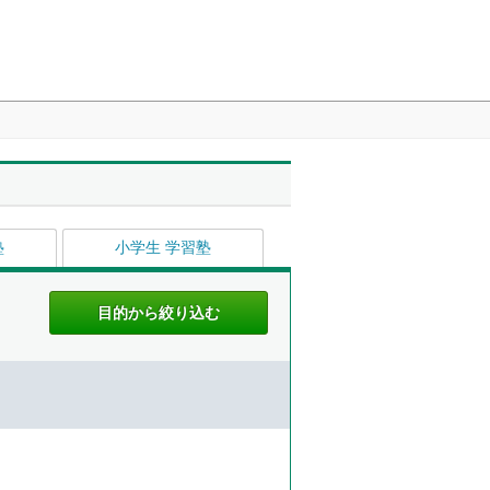
塾
小学生 学習塾