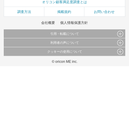
オリコン顧客満足度調査とは
調査方法
掲載規約
お問い合わせ
会社概要
個人情報保護方針
引用・転載について
利用者の声について
当サイトで公開されている情報（文字、写真、イラスト、画像データ等）及びこれらの配
置・編集および構造などについての著作権は株式会社oricon MEに帰属しております。
クッキーの使用について
当サイトに掲載している内容はすべてサービスの利用者が提出された見解・感想です。
これらの情報を権利者の許可なく無断転載・複製などの二次利用を行うことは固く禁じて
弊社が内容について正確性を含め一切保証するものではありません。
おります。
© oricon ME inc.
このサイトでは Cookie を使用して、ユーザーに合わせたコンテンツや広告の表示、ソー
弊社の見解・ 意見ではないことをご理解いただいた上でご覧ください。
シャル メディア機能の提供、広告の表示回数やクリック数の測定を行っています。
また、ユーザーによるサイトの利用状況についても情報を収集し、ソーシャル メディア
や広告配信、データ解析の各パートナーに提供しています。
各パートナーは、この情報とユーザーが各パートナーに提供した他の情報や、ユーザーが
各パートナーのサービスを使用したときに収集した他の情報を組み合わせて使用すること
があります。