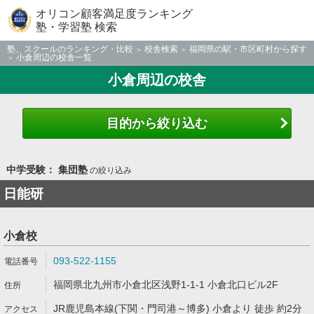
オリコン顧客満足度ランキング
塾・学習塾 検索
塾、スクールのランキング・比較
校舎検索
福岡県の駅・市区町村から探す
小倉周辺の校舎一覧
小倉周辺の校舎
目的から絞り込む
中学受験： 集団塾
の絞り込み
日能研
小倉校
093-522-1155
福岡県北九州市小倉北区浅野1-1-1 小倉北口ビル2F
JR鹿児島本線(下関・門司港～博多) 小倉より 徒歩 約2分