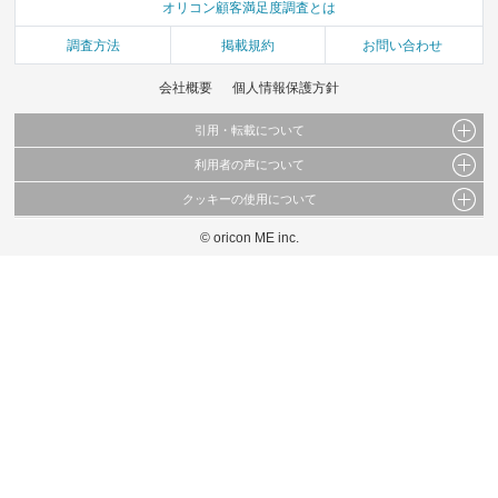
オリコン顧客満足度調査とは
調査方法
掲載規約
お問い合わせ
会社概要
個人情報保護方針
引用・転載について
利用者の声について
当サイトで公開されている情報（文字、写真、イラスト、画像データ等）及びこれらの配
置・編集および構造などについての著作権は株式会社oricon MEに帰属しております。
クッキーの使用について
当サイトに掲載している内容はすべてサービスの利用者が提出された見解・感想です。
これらの情報を権利者の許可なく無断転載・複製などの二次利用を行うことは固く禁じて
弊社が内容について正確性を含め一切保証するものではありません。
おります。
© oricon ME inc.
このサイトでは Cookie を使用して、ユーザーに合わせたコンテンツや広告の表示、ソー
弊社の見解・ 意見ではないことをご理解いただいた上でご覧ください。
シャル メディア機能の提供、広告の表示回数やクリック数の測定を行っています。
また、ユーザーによるサイトの利用状況についても情報を収集し、ソーシャル メディア
や広告配信、データ解析の各パートナーに提供しています。
各パートナーは、この情報とユーザーが各パートナーに提供した他の情報や、ユーザーが
各パートナーのサービスを使用したときに収集した他の情報を組み合わせて使用すること
があります。