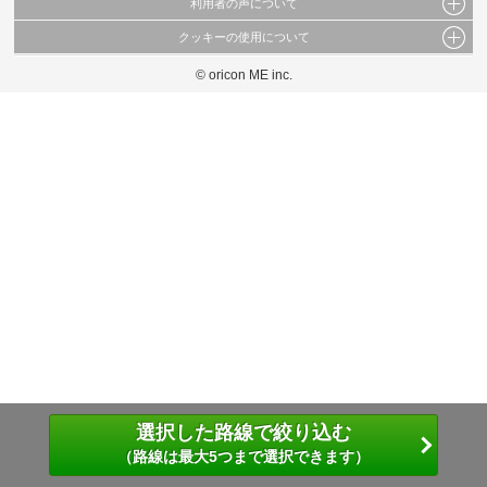
利用者の声について
当サイトで公開されている情報（文字、写真、イラスト、画像データ等）及びこれらの配
置・編集および構造などについての著作権は株式会社oricon MEに帰属しております。
クッキーの使用について
当サイトに掲載している内容はすべてサービスの利用者が提出された見解・感想です。
これらの情報を権利者の許可なく無断転載・複製などの二次利用を行うことは固く禁じて
弊社が内容について正確性を含め一切保証するものではありません。
おります。
© oricon ME inc.
このサイトでは Cookie を使用して、ユーザーに合わせたコンテンツや広告の表示、ソー
弊社の見解・ 意見ではないことをご理解いただいた上でご覧ください。
シャル メディア機能の提供、広告の表示回数やクリック数の測定を行っています。
また、ユーザーによるサイトの利用状況についても情報を収集し、ソーシャル メディア
や広告配信、データ解析の各パートナーに提供しています。
各パートナーは、この情報とユーザーが各パートナーに提供した他の情報や、ユーザーが
各パートナーのサービスを使用したときに収集した他の情報を組み合わせて使用すること
があります。
選択した路線で絞り込む
（路線は最大5つまで選択できます）