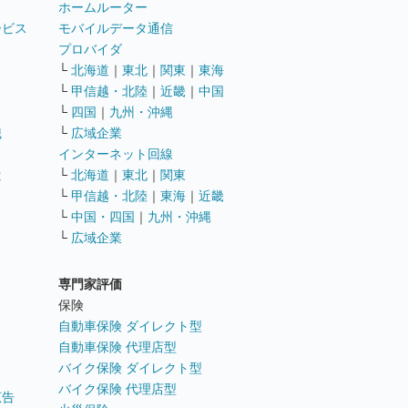
ホームルーター
ービス
モバイルデータ通信
ト
プロバイダ
└
北海道
｜
東北
｜
関東
｜
東海
└
甲信越・北陸
｜
近畿
｜
中国
└
四国
｜
九州・沖縄
職
└
広域企業
インターネット回線
遣
└
北海道
｜
東北
｜
関東
└
甲信越・北陸
｜
東海
｜
近畿
ス
└
中国・四国
｜
九州・沖縄
└
広域企業
専門家評価
ト
保険
自動車保険 ダイレクト型
自動車保険 代理店型
バイク保険 ダイレクト型
バイク保険 代理店型
広告