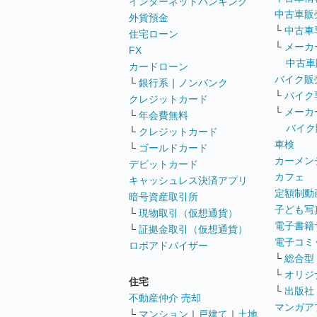
インターネットバンキング
中古車販
外貨預金
└
中古車
住宅ローン
└
メーカ
FX
中古車
カードローン
バイク販
└
銀行系
｜
ノンバンク
└
バイク
クレジットカード
└
メーカ
└
年会費無料
バイク
└
クレジットカード
車検
└
ゴールドカード
カーメン
デビットカード
カフェ
キャッシュレス決済アプリ
定額制動
暗号資産取引所
子ども写
└
現物取引（仮想通貨）
電子書籍
└
証拠金取引（仮想通貨）
電子コミ
ロボアドバイザー
└
総合型
└
オリジ
住宅
└
出版社
不動産仲介 売却
マンガア
└
マンション
｜
戸建て
｜
土地