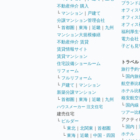
ブランド
不動産仲介 購入
オフィス
└
マンション
｜
戸建て
オフィス
分譲マンション管理会社
オフィス
└
首都圏
｜
東海
｜
近畿
｜
九州
福利厚生
マンション大規模修繕
電力会社
不動産仲介 賃貸
子ども見
賃貸情報サイト
賃貸マンション
トラベル
住宅設備ショールーム
旅行予約
リフォーム
└
国内旅
└
フルリフォーム
航空券比
└
戸建て
｜
マンション
ホテル比
新築分譲マンション
格安航空券
└
首都圏
｜
東海
｜
近畿
｜
九州
└
国内線
ハウスメーカー 注文住宅
ツアー比
建売住宅
アクティ
└
ビルダー
└
国内
｜
└
東北
｜
北関東
｜
首都圏
ホテル
└
東海
｜
近畿
｜
中国・四国