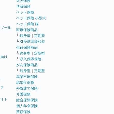
火災保険
学資保険
ペット保険
ペット保険 小型犬
ペット保険 猫
トツール
医療保険商品
└
終身型
｜
定期型
└
引受基準緩和型
生命保険商品
└
終身型
｜
定期型
員向け
└
収入保障保険
がん保険商品
└
終身型
｜
定期型
就業不能保険
テ
認知症保険
ステ
外貨建て保険
介護保険
サイト
総合保障保険
個人年金保険
変額保険