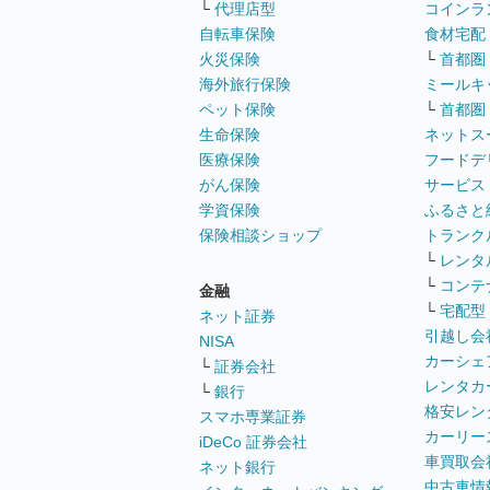
└
代理店型
コインラ
自転車保険
食材宅配
火災保険
└
首都圏
海外旅行保険
ミールキ
ペット保険
└
首都圏
生命保険
ネットス
医療保険
フードデ
がん保険
サービス
学資保険
ふるさと
保険相談ショップ
トランク
└
レンタ
└
コンテ
金融
└
宅配型
ネット証券
引越し会
NISA
カーシェ
└
証券会社
レンタカ
└
銀行
格安レン
スマホ専業証券
カーリー
iDeCo 証券会社
車買取会
ネット銀行
中古車情