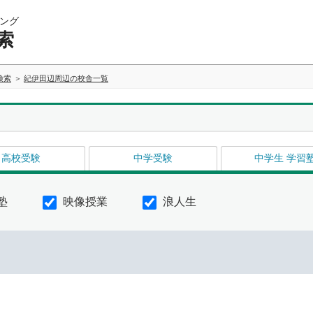
ング
索
検索
紀伊田辺周辺の校舎一覧
高校受験
中学受験
中学生 学習
塾
映像授業
浪人生