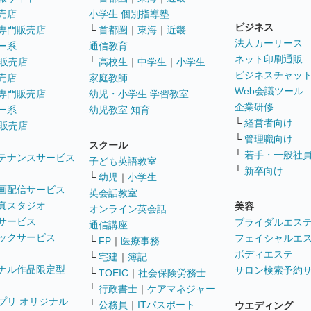
売店
小学生 個別指導塾
ビジネス
専門販売店
└
首都圏
｜
東海
｜
近畿
法人カーリース
ー系
通信教育
ネット印刷通販
販売店
└
高校生
｜
中学生
｜
小学生
ビジネスチャッ
売店
家庭教師
Web会議ツール
専門販売店
幼児・小学生 学習教室
企業研修
ー系
幼児教室 知育
└
経営者向け
販売店
└
管理職向け
スクール
└
若手・一般社
テナンスサービス
子ども英語教室
└
新卒向け
└
幼児
｜
小学生
画配信サービス
英会話教室
真スタジオ
美容
オンライン英会話
サービス
ブライダルエス
通信講座
ックサービス
フェイシャルエ
└
FP
｜
医療事務
ボディエステ
└
宅建
｜
簿記
ナル作品限定型
サロン検索予約
└
TOEIC
｜
社会保険労務士
└
行政書士
｜
ケアマネジャー
プリ オリジナル
└
公務員
｜
ITパスポート
ウエディング