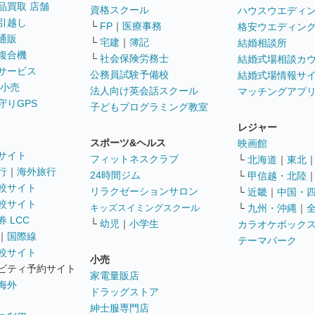
品買取 店舗
資格スクール
ハウスウエディ
引越し
└
FP
｜
医療事務
格安ウエディン
通販
└
宅建
｜
簿記
結婚相談所
複合機
└
社会保険労務士
結婚式場相談カ
サービス
公務員試験予備校
結婚式場情報サ
 小売
法人向け英会話スクール
マッチングアプ
守りGPS
子どもプログラミング教室
レジャー
スポーツ&ヘルス
映画館
サイト
フィットネスクラブ
└
北海道
｜
東北
行
｜
海外旅行
24時間ジム
└
甲信越・北陸
較サイト
リラクゼーションサロン
└
近畿
｜
中国・
較サイト
キッズスイミングスクール
└
九州・沖縄
｜
 LCC
└
幼児
｜
小学生
カラオケボック
｜
国際線
テーマパーク
較サイト
小売
ビティ予約サイト
家電量販店
海外
ドラッグストア
紳士服専門店