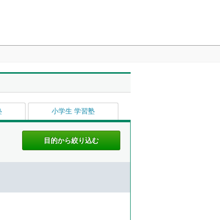
塾
小学生 学習塾