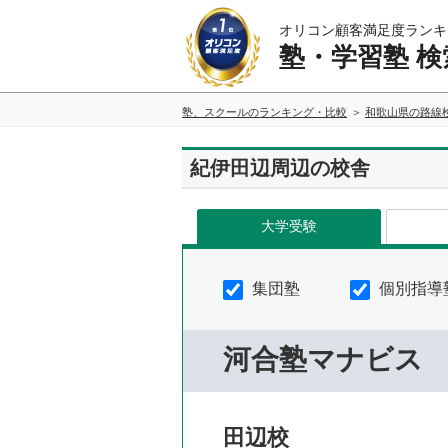
オリコン顧客満足度ランキ
塾・学習塾 検
塾、スクールのランキング・比較
和歌山県の路線
紀伊田辺周辺の校舎
大学受験
集団塾
個別指導
河合塾マナビス
田辺校