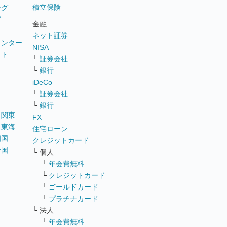
積立保険
ング
グ
金融
ネット証券
ウンター
NISA
イト
└
証券会社
リ
└
銀行
iDeCo
└
証券会社
└
銀行
｜
関東
FX
｜
東海
住宅ローン
四国
クレジットカード
全国
└ 個人
ス
└
年会費無料
└
クレジットカード
└
ゴールドカード
└
プラチナカード
└ 法人
└
年会費無料