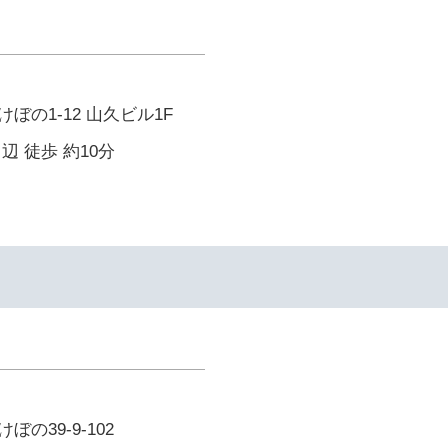
ぼの1-12 山久ビル1F
辺 徒歩 約10分
の39-9-102