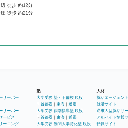
辺 徒歩 約12分
庄 徒歩 約21分
塾
人材
ーサーバー
大学受験 塾・予備校 現役
就活エージェン
└
首都圏
｜
東海
｜
近畿
就活サイト
ーサーバー
大学受験 個別指導塾 現役
逆求人型就活サ
サービス
└
首都圏
｜
東海
｜
近畿
アルバイト情報
リーニング
大学受験 難関大学特化型 現役
転職サイト