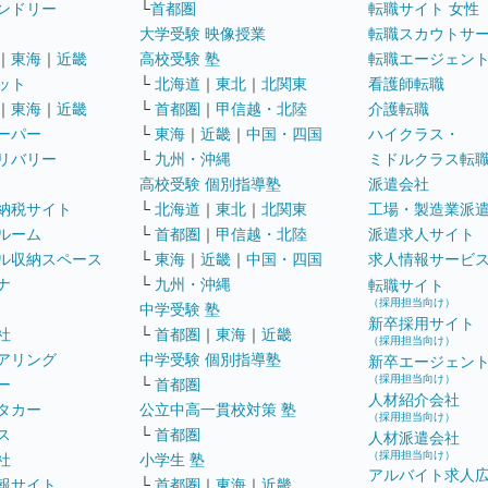
ンドリー
└
首都圏
転職サイト 女性
大学受験 映像授業
転職スカウトサ
｜
東海
｜
近畿
高校受験 塾
転職エージェン
ット
└
北海道
｜
東北
｜
北関東
看護師転職
｜
東海
｜
近畿
└
首都圏
｜
甲信越・北陸
介護転職
ーパー
└
東海
｜
近畿
｜
中国・四国
ハイクラス・
リバリー
└
九州・沖縄
ミドルクラス転
高校受験 個別指導塾
派遣会社
納税サイト
└
北海道
｜
東北
｜
北関東
工場・製造業派
ルーム
└
首都圏
｜
甲信越・北陸
派遣求人サイト
ル収納スペース
└
東海
｜
近畿
｜
中国・四国
求人情報サービ
ナ
└
九州・沖縄
転職サイト
（採用担当向け）
中学受験 塾
新卒採用サイト
社
└
首都圏
｜
東海
｜
近畿
（採用担当向け）
アリング
中学受験 個別指導塾
新卒エージェン
（採用担当向け）
ー
└
首都圏
人材紹介会社
タカー
公立中高一貫校対策 塾
（採用担当向け）
ス
└
首都圏
人材派遣会社
（採用担当向け）
社
小学生 塾
アルバイト求人
報サイト
└
首都圏
｜
東海
｜
近畿