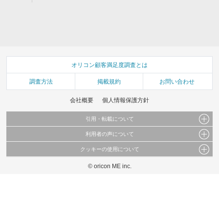
オリコン顧客満足度調査とは
調査方法
掲載規約
お問い合わせ
会社概要
個人情報保護方針
引用・転載について
利用者の声について
当サイトで公開されている情報（文字、写真、イラスト、画像データ等）及びこれらの配
置・編集および構造などについての著作権は株式会社oricon MEに帰属しております。
クッキーの使用について
当サイトに掲載している内容はすべてサービスの利用者が提出された見解・感想です。
これらの情報を権利者の許可なく無断転載・複製などの二次利用を行うことは固く禁じて
弊社が内容について正確性を含め一切保証するものではありません。
おります。
© oricon ME inc.
このサイトでは Cookie を使用して、ユーザーに合わせたコンテンツや広告の表示、ソー
弊社の見解・ 意見ではないことをご理解いただいた上でご覧ください。
シャル メディア機能の提供、広告の表示回数やクリック数の測定を行っています。
また、ユーザーによるサイトの利用状況についても情報を収集し、ソーシャル メディア
や広告配信、データ解析の各パートナーに提供しています。
各パートナーは、この情報とユーザーが各パートナーに提供した他の情報や、ユーザーが
各パートナーのサービスを使用したときに収集した他の情報を組み合わせて使用すること
があります。