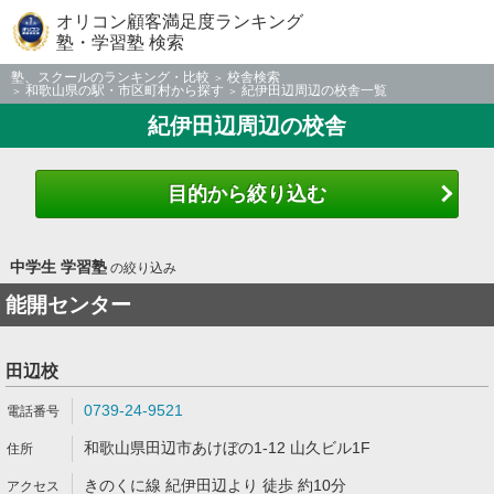
オリコン顧客満足度ランキング
塾・学習塾 検索
塾、スクールのランキング・比較
校舎検索
和歌山県の駅・市区町村から探す
紀伊田辺周辺の校舎一覧
紀伊田辺周辺の校舎
目的から絞り込む
中学生 学習塾
の絞り込み
能開センター
田辺校
0739-24-9521
和歌山県田辺市あけぼの1-12 山久ビル1F
きのくに線 紀伊田辺より 徒歩 約10分