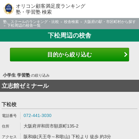
オリコン顧客満足度ランキング
塾・学習塾 検索
塾、スクールのランキング・比較
校舎検索
大阪府の駅・市区町村から探す
下松周辺の校舎一覧
下松周辺の校舎
目的から絞り込む
小学生 学習塾
の絞り込み
立志館ゼミナール
下松校
072-441-3030
大阪府岸和田市額原町135-2
阪和線(天王寺～和歌山) 下松より 徒歩 約3分