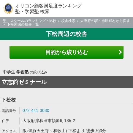
オリコン顧客満足度ランキング
塾・学習塾 検索
塾、スクールのランキング・比較
校舎検索
大阪府の駅・市区町村から探す
下松周辺の校舎一覧
下松周辺の校舎
目的から絞り込む
中学生 学習塾
の絞り込み
立志館ゼミナール
下松校
072-441-3030
大阪府岸和田市額原町135-2
阪和線(天王寺～和歌山) 下松より 徒歩 約3分