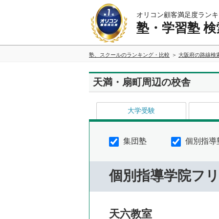
オリコン顧客満足度ランキ
塾・学習塾 検
塾、スクールのランキング・比較
大阪府の路線検
天満・扇町周辺の校舎
大学受験
集団塾
個別指導
個別指導学院フ
天六教室