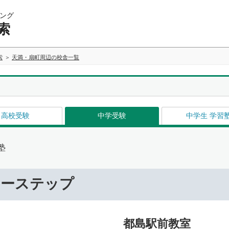
ング
索
索
天満・扇町周辺の校舎一覧
高校受験
中学受験
中学生 学習
塾
リーステップ
都島駅前教室