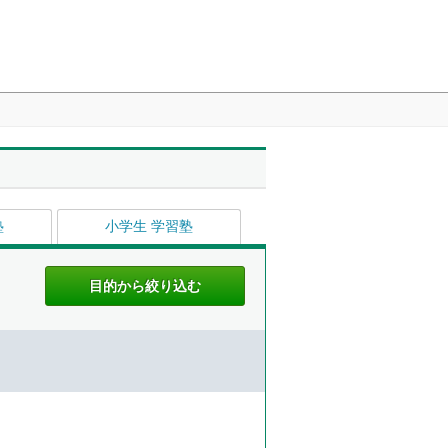
塾
小学生 学習塾