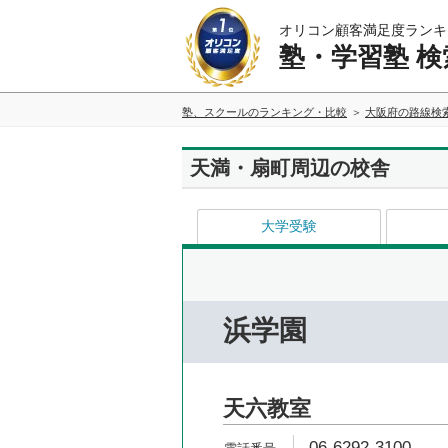
オリコン顧客満足度ランキ
塾・学習塾 検
塾、スクールのランキング・比較
大阪府の路線検
天満・扇町周辺の校舎
大学受験
浜学園
天六教室
06-6292-3100