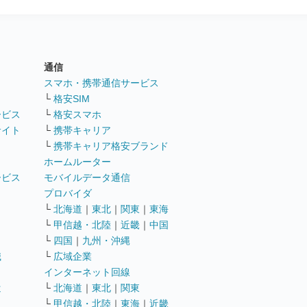
通信
ト
スマホ・携帯通信サービス
└
格安SIM
ービス
└
格安スマホ
サイト
└
携帯キャリア
└
携帯キャリア格安ブランド
ホームルーター
ービス
モバイルデータ通信
ト
プロバイダ
└
北海道
｜
東北
｜
関東
｜
東海
└
甲信越・北陸
｜
近畿
｜
中国
└
四国
｜
九州・沖縄
職
└
広域企業
インターネット回線
遣
└
北海道
｜
東北
｜
関東
└
甲信越・北陸
｜
東海
｜
近畿