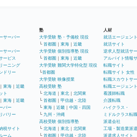
塾
人材
ーサーバー
大学受験 塾・予備校 現役
就活エージェン
└
首都圏
｜
東海
｜
近畿
就活サイト
ーサーバー
大学受験 個別指導塾 現役
逆求人型就活サ
サービス
└
首都圏
｜
東海
｜
近畿
アルバイト情報
リーニング
大学受験 難関大学特化型 現役
転職サイト
ンドリー
└
首都圏
転職サイト 女性
大学受験 映像授業
転職スカウトサ
｜
東海
｜
近畿
高校受験 塾
転職エージェン
ット
└
北海道
｜
東北
｜
北関東
看護師転職
｜
東海
｜
近畿
└
首都圏
｜
甲信越・北陸
介護転職
ーパー
└
東海
｜
近畿
｜
中国・四国
ハイクラス・
リバリー
└
九州・沖縄
ミドルクラス転
高校受験 個別指導塾
派遣会社
納税サイト
└
北海道
｜
東北
｜
北関東
工場・製造業派
ルーム
└
首都圏
｜
甲信越・北陸
派遣求人サイト