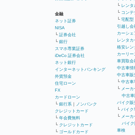
└
レンタ
└
コンテ
金融
└
宅配型
ネット証券
引越し会
NISA
カーシェ
└
証券会社
レンタカ
└
銀行
格安レン
スマホ専業証券
カーリー
iDeCo 証券会社
車買取会
ネット銀行
中古車情
インターネットバンキング
中古車販
外貨預金
└
中古車
住宅ローン
└
メーカ
FX
中古車
カードローン
バイク販
└
銀行系
｜
ノンバンク
└
バイク
クレジットカード
└
メーカ
└
年会費無料
バイク
└
クレジットカード
車検
└
ゴールドカード