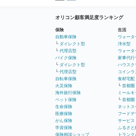
オリコン顧客満足度ランキング
保険
生活
自動車保険
ウォータ
└
ダイレクト型
浄水型
└
代理店型
ウォータ
バイク保険
家事代行
└
ダイレクト型
ハウスク
└
代理店型
コインラ
自転車保険
食材宅配
火災保険
└
首都圏
海外旅行保険
ミールキ
ペット保険
└
首都圏
生命保険
ネットス
医療保険
フードデ
がん保険
サービス
学資保険
ふるさと
保険相談ショップ
トランク