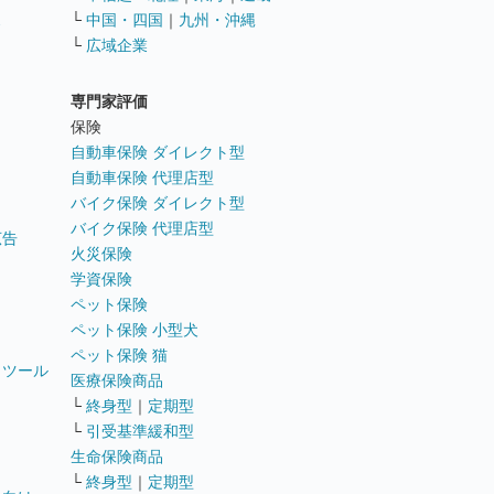
ス
└
中国・四国
｜
九州・沖縄
└
広域企業
専門家評価
ト
保険
自動車保険 ダイレクト型
自動車保険 代理店型
バイク保険 ダイレクト型
バイク保険 代理店型
広告
火災保険
学資保険
ペット保険
ペット保険 小型犬
ペット保険 猫
トツール
医療保険商品
└
終身型
｜
定期型
└
引受基準緩和型
生命保険商品
└
終身型
｜
定期型