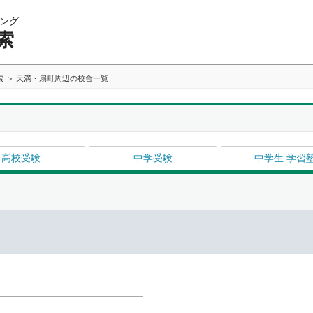
ング
索
索
天満・扇町周辺の校舎一覧
高校受験
中学受験
中学生 学習