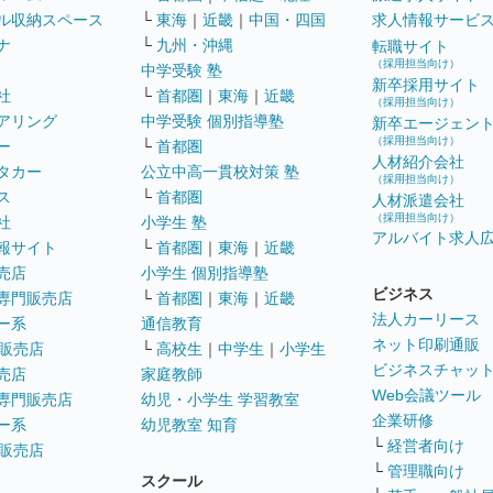
ル収納スペース
└
東海
｜
近畿
｜
中国・四国
求人情報サービ
ナ
└
九州・沖縄
転職サイト
（採用担当向け）
中学受験 塾
新卒採用サイト
社
└
首都圏
｜
東海
｜
近畿
（採用担当向け）
アリング
中学受験 個別指導塾
新卒エージェン
（採用担当向け）
ー
└
首都圏
人材紹介会社
タカー
公立中高一貫校対策 塾
（採用担当向け）
ス
└
首都圏
人材派遣会社
（採用担当向け）
社
小学生 塾
アルバイト求人
報サイト
└
首都圏
｜
東海
｜
近畿
売店
小学生 個別指導塾
ビジネス
専門販売店
└
首都圏
｜
東海
｜
近畿
法人カーリース
ー系
通信教育
ネット印刷通販
販売店
└
高校生
｜
中学生
｜
小学生
ビジネスチャッ
売店
家庭教師
Web会議ツール
専門販売店
幼児・小学生 学習教室
企業研修
ー系
幼児教室 知育
└
経営者向け
販売店
└
管理職向け
スクール