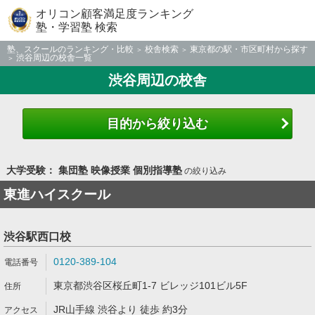
オリコン顧客満足度ランキング
塾・学習塾 検索
塾、スクールのランキング・比較
校舎検索
東京都の駅・市区町村から探す
渋谷周辺の校舎一覧
渋谷周辺の校舎
目的から絞り込む
大学受験： 集団塾 映像授業 個別指導塾
の絞り込み
東進ハイスクール
渋谷駅西口校
0120-389-104
東京都渋谷区桜丘町1-7 ビレッジ101ビル5F
JR山手線 渋谷より 徒歩 約3分