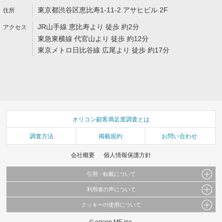
東京都渋谷区恵比寿1-11-2 アサヒビル 2F
JR山手線 恵比寿より 徒歩 約2分
東急東横線 代官山より 徒歩 約12分
東京メトロ日比谷線 広尾より 徒歩 約17分
オリコン顧客満足度調査とは
調査方法
掲載規約
お問い合わせ
会社概要
個人情報保護方針
引用・転載について
利用者の声について
当サイトで公開されている情報（文字、写真、イラスト、画像データ等）及びこれらの配
置・編集および構造などについての著作権は株式会社oricon MEに帰属しております。
クッキーの使用について
当サイトに掲載している内容はすべてサービスの利用者が提出された見解・感想です。
これらの情報を権利者の許可なく無断転載・複製などの二次利用を行うことは固く禁じて
弊社が内容について正確性を含め一切保証するものではありません。
おります。
© oricon ME inc.
このサイトでは Cookie を使用して、ユーザーに合わせたコンテンツや広告の表示、ソー