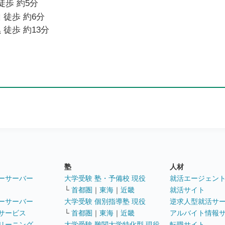
徒歩 約5分
 徒歩 約6分
 徒歩 約13分
塾
人材
ーサーバー
大学受験 塾・予備校 現役
就活エージェン
└
首都圏
｜
東海
｜
近畿
就活サイト
ーサーバー
大学受験 個別指導塾 現役
逆求人型就活サ
サービス
└
首都圏
｜
東海
｜
近畿
アルバイト情報
リーニング
大学受験 難関大学特化型 現役
転職サイト