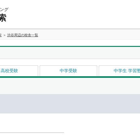
ング
索
索
渋谷周辺の校舎一覧
高校受験
中学受験
中学生 学習