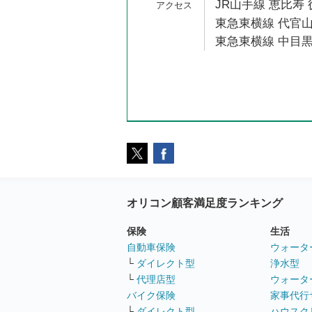
JR山手線 恵比寿 
東急東横線 代官山
東急東横線 中目黒
オリコン顧客満足度ランキング
保険
生活
自動車保険
ウォータ
└
ダイレクト型
浄水型
└
代理店型
ウォータ
バイク保険
家事代行
└
ダイレクト型
ハウスク