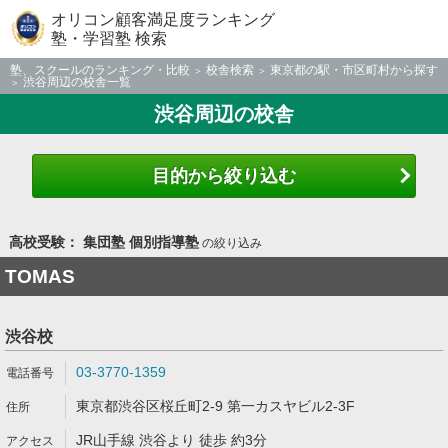
オリコン顧客満足度ランキング
塾・学習塾 検索
塾、スクールのランキング・比較
校舎検索
東京都の駅・市区町村から探す
渋谷周辺の校舎一覧
渋谷周辺の校舎
目的から絞り込む
高校受験： 集団塾 個別指導塾
の絞り込み
TOMAS
渋谷校
03-3770-1359
東京都渋谷区桜丘町2-9 第一カスヤビル2-3F
JR山手線 渋谷より 徒歩 約3分