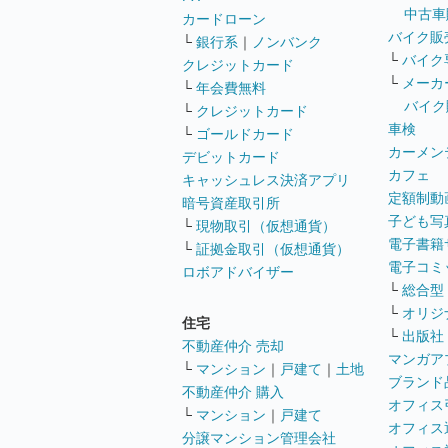
中古車
カードローン
バイク販
└
銀行系
｜
ノンバンク
└
バイク
クレジットカード
└
メーカ
└
年会費無料
バイク
└
クレジットカード
車検
└
ゴールドカード
カーメン
デビットカード
カフェ
キャッシュレス決済アプリ
定額制動
暗号資産取引所
子ども写
└
現物取引（仮想通貨）
電子書籍
└
証拠金取引（仮想通貨）
電子コミ
ロボアドバイザー
└
総合型
└
オリジ
住宅
└
出版社
不動産仲介 売却
マンガア
└
マンション
｜
戸建て
｜
土地
ブランド
不動産仲介 購入
オフィス
└
マンション
｜
戸建て
オフィス
分譲マンション管理会社