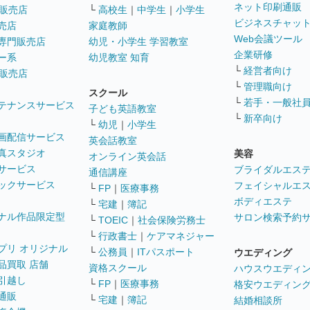
ネット印刷通販
販売店
└
高校生
｜
中学生
｜
小学生
ビジネスチャッ
売店
家庭教師
Web会議ツール
専門販売店
幼児・小学生 学習教室
企業研修
ー系
幼児教室 知育
└
経営者向け
販売店
└
管理職向け
スクール
└
若手・一般社
テナンスサービス
子ども英語教室
└
新卒向け
└
幼児
｜
小学生
画配信サービス
英会話教室
真スタジオ
美容
オンライン英会話
サービス
ブライダルエス
通信講座
ックサービス
フェイシャルエ
└
FP
｜
医療事務
ボディエステ
└
宅建
｜
簿記
ナル作品限定型
サロン検索予約
└
TOEIC
｜
社会保険労務士
└
行政書士
｜
ケアマネジャー
プリ オリジナル
└
公務員
｜
ITパスポート
ウエディング
品買取 店舗
資格スクール
ハウスウエディ
引越し
└
FP
｜
医療事務
格安ウエディン
通販
└
宅建
｜
簿記
結婚相談所