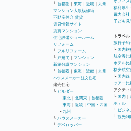
オフィス
└
首都圏
｜
東海
｜
近畿
｜
九州
福利厚生
マンション大規模修繕
電力会社
不動産仲介 賃貸
子ども見
賃貸情報サイト
賃貸マンション
トラベル
住宅設備ショールーム
旅行予約
リフォーム
└
国内旅
└
フルリフォーム
航空券比
└
戸建て
｜
マンション
ホテル比
新築分譲マンション
格安航空券
└
首都圏
｜
東海
｜
近畿
｜
九州
└
国内線
ハウスメーカー 注文住宅
ツアー比
建売住宅
アクティ
└
ビルダー
└
国内
｜
└
東北
｜
北関東
｜
首都圏
ホテル
└
東海
｜
近畿
｜
中国・四国
└
ビジネ
└
九州
└
観光利
└
ハウスメーカー
└
デベロッパー