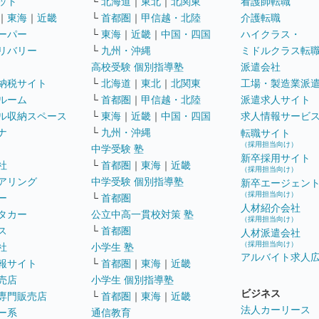
ット
└
北海道
｜
東北
｜
北関東
看護師転職
｜
東海
｜
近畿
└
首都圏
｜
甲信越・北陸
介護転職
ーパー
└
東海
｜
近畿
｜
中国・四国
ハイクラス・
リバリー
└
九州・沖縄
ミドルクラス転
高校受験 個別指導塾
派遣会社
納税サイト
└
北海道
｜
東北
｜
北関東
工場・製造業派
ルーム
└
首都圏
｜
甲信越・北陸
派遣求人サイト
ル収納スペース
└
東海
｜
近畿
｜
中国・四国
求人情報サービ
ナ
└
九州・沖縄
転職サイト
（採用担当向け）
中学受験 塾
新卒採用サイト
社
└
首都圏
｜
東海
｜
近畿
（採用担当向け）
アリング
中学受験 個別指導塾
新卒エージェン
（採用担当向け）
ー
└
首都圏
人材紹介会社
タカー
公立中高一貫校対策 塾
（採用担当向け）
ス
└
首都圏
人材派遣会社
（採用担当向け）
社
小学生 塾
アルバイト求人
報サイト
└
首都圏
｜
東海
｜
近畿
売店
小学生 個別指導塾
ビジネス
専門販売店
└
首都圏
｜
東海
｜
近畿
法人カーリース
ー系
通信教育