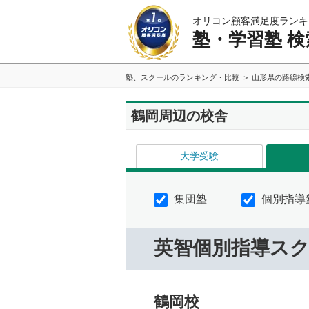
オリコン顧客満足度ランキ
塾・学習塾 検
塾、スクールのランキング・比較
山形県の路線検
鶴岡周辺の校舎
大学受験
集団塾
個別指導
英智個別指導ス
鶴岡校