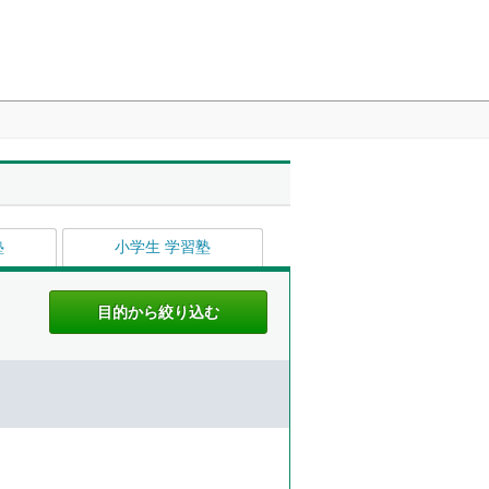
塾
小学生 学習塾