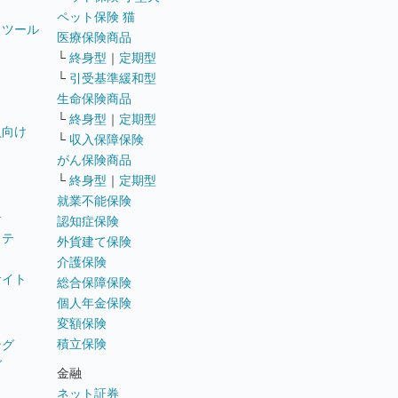
ペット保険 猫
トツール
医療保険商品
└
終身型
｜
定期型
└
引受基準緩和型
生命保険商品
└
終身型
｜
定期型
員向け
└
収入保障保険
がん保険商品
└
終身型
｜
定期型
就業不能保険
テ
認知症保険
ステ
外貨建て保険
介護保険
サイト
総合保障保険
個人年金保険
変額保険
積立保険
ング
グ
金融
ネット証券