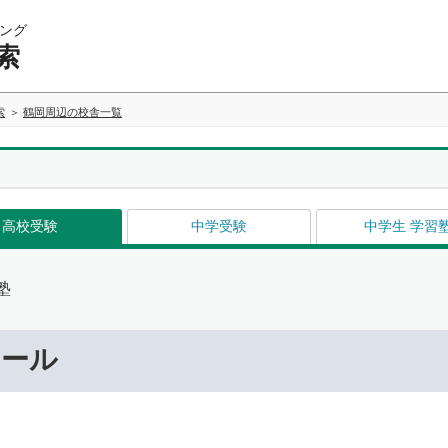
ング
索
索
鶴岡周辺の校舎一覧
高校受験
中学受験
中学生 学習
塾
クール