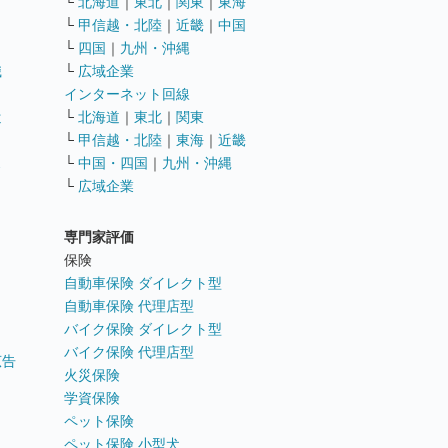
└
北海道
｜
東北
｜
関東
｜
東海
└
甲信越・北陸
｜
近畿
｜
中国
└
四国
｜
九州・沖縄
職
└
広域企業
インターネット回線
遣
└
北海道
｜
東北
｜
関東
└
甲信越・北陸
｜
東海
｜
近畿
ス
└
中国・四国
｜
九州・沖縄
└
広域企業
専門家評価
ト
保険
自動車保険 ダイレクト型
自動車保険 代理店型
バイク保険 ダイレクト型
バイク保険 代理店型
広告
火災保険
学資保険
ペット保険
ペット保険 小型犬