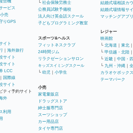
複合機
└
社会保険労務士
結婚式場相談カ
サービス
公務員試験予備校
結婚式場情報サ
 小売
法人向け英会話スクール
マッチングアプ
守りGPS
子どもプログラミング教室
レジャー
スポーツ&ヘルス
映画館
サイト
フィットネスクラブ
└
北海道
｜
東北
行
｜
海外旅行
24時間ジム
└
甲信越・北陸
較サイト
リラクゼーションサロン
└
近畿
｜
中国・
較サイト
キッズスイミングスクール
└
九州・沖縄
｜
 LCC
└
幼児
｜
小学生
カラオケボック
｜
国際線
テーマパーク
較サイト
小売
ビティ予約サイト
家電量販店
海外
ドラッグストア
紳士服専門店
ス利用
スーツショップ
用
カー用品店
タイヤ専門店