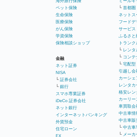
海外旅行保険
ミールキ
ペット保険
└
首都圏
生命保険
ネットス
医療保険
フードデ
がん保険
サービス
学資保険
ふるさと
保険相談ショップ
トランク
└
レンタ
└
コンテ
金融
└
宅配型
ネット証券
引越し会
NISA
カーシェ
└
証券会社
レンタカ
└
銀行
格安レン
スマホ専業証券
カーリー
iDeCo 証券会社
車買取会
ネット銀行
中古車情
インターネットバンキング
中古車販
外貨預金
└
中古車
住宅ローン
└
メーカ
FX