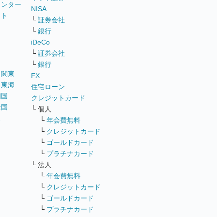
ウンター
NISA
イト
└
証券会社
リ
└
銀行
iDeCo
└
証券会社
└
銀行
｜
関東
FX
｜
東海
住宅ローン
四国
クレジットカード
全国
└ 個人
ス
└
年会費無料
└
クレジットカード
└
ゴールドカード
└
プラチナカード
└ 法人
└
年会費無料
└
クレジットカード
└
ゴールドカード
└
プラチナカード