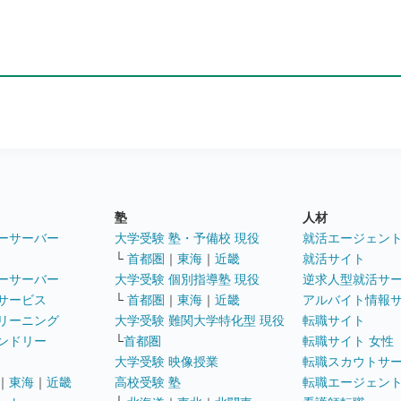
塾
人材
ーサーバー
大学受験 塾・予備校 現役
就活エージェン
└
首都圏
｜
東海
｜
近畿
就活サイト
ーサーバー
大学受験 個別指導塾 現役
逆求人型就活サ
サービス
└
首都圏
｜
東海
｜
近畿
アルバイト情報
リーニング
大学受験 難関大学特化型 現役
転職サイト
ンドリー
└
首都圏
転職サイト 女性
大学受験 映像授業
転職スカウトサ
｜
東海
｜
近畿
高校受験 塾
転職エージェン