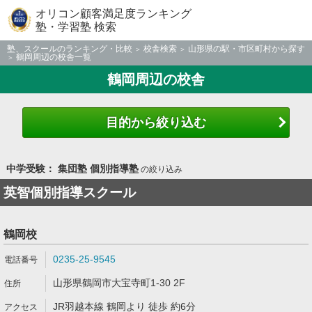
オリコン顧客満足度ランキング
塾・学習塾 検索
塾、スクールのランキング・比較
校舎検索
山形県の駅・市区町村から探す
鶴岡周辺の校舎一覧
鶴岡周辺の校舎
目的から絞り込む
中学受験： 集団塾 個別指導塾
の絞り込み
英智個別指導スクール
鶴岡校
0235-25-9545
山形県鶴岡市大宝寺町1-30 2F
JR羽越本線 鶴岡より 徒歩 約6分