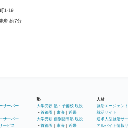
1-19
徒歩 約7分
塾
人材
ーサーバー
大学受験 塾・予備校 現役
就活エージェン
└
首都圏
｜
東海
｜
近畿
就活サイト
ーサーバー
大学受験 個別指導塾 現役
逆求人型就活サ
サービス
└
首都圏
｜
東海
｜
近畿
アルバイト情報