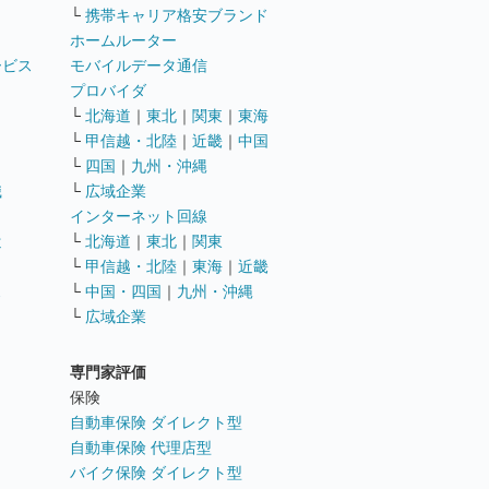
└
携帯キャリア格安ブランド
ホームルーター
ービス
モバイルデータ通信
ト
プロバイダ
└
北海道
｜
東北
｜
関東
｜
東海
└
甲信越・北陸
｜
近畿
｜
中国
└
四国
｜
九州・沖縄
職
└
広域企業
インターネット回線
遣
└
北海道
｜
東北
｜
関東
└
甲信越・北陸
｜
東海
｜
近畿
ス
└
中国・四国
｜
九州・沖縄
└
広域企業
専門家評価
ト
保険
自動車保険 ダイレクト型
自動車保険 代理店型
バイク保険 ダイレクト型