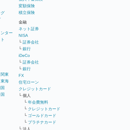
変額保険
積立保険
ング
グ
金融
ネット証券
ウンター
NISA
イト
└
証券会社
リ
└
銀行
iDeCo
└
証券会社
└
銀行
｜
関東
FX
｜
東海
住宅ローン
四国
クレジットカード
全国
└ 個人
ス
└
年会費無料
└
クレジットカード
└
ゴールドカード
└
プラチナカード
└ 法人