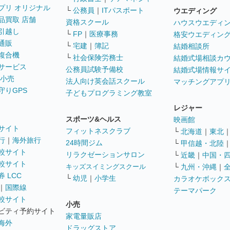
プリ オリジナル
└
公務員
｜
ITパスポート
ウエディング
品買取 店舗
資格スクール
ハウスウエディ
引越し
└
FP
｜
医療事務
格安ウエディン
通販
└
宅建
｜
簿記
結婚相談所
複合機
└
社会保険労務士
結婚式場相談カ
サービス
公務員試験予備校
結婚式場情報サ
 小売
法人向け英会話スクール
マッチングアプ
守りGPS
子どもプログラミング教室
レジャー
スポーツ&ヘルス
映画館
サイト
フィットネスクラブ
└
北海道
｜
東北
行
｜
海外旅行
24時間ジム
└
甲信越・北陸
較サイト
リラクゼーションサロン
└
近畿
｜
中国・
較サイト
キッズスイミングスクール
└
九州・沖縄
｜
 LCC
└
幼児
｜
小学生
カラオケボック
｜
国際線
テーマパーク
較サイト
小売
ビティ予約サイト
家電量販店
海外
ドラッグストア