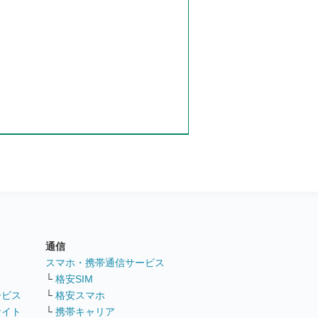
通信
ト
スマホ・携帯通信サービス
└
格安SIM
ービス
└
格安スマホ
サイト
└
携帯キャリア