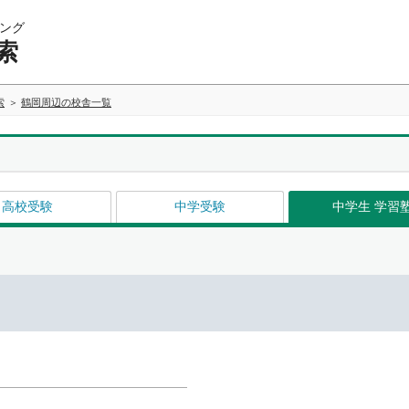
ング
索
索
鶴岡周辺の校舎一覧
高校受験
中学受験
中学生 学習