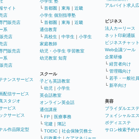
社
小学生 塾
アルバイト求人
報サイト
└
首都圏
｜
東海
｜
近畿
売店
小学生 個別指導塾
ビジネス
専門販売店
└
首都圏
｜
東海
｜
近畿
法人カーリース
ー系
通信教育
ネット印刷通販
販売店
└
高校生
｜
中学生
｜
小学生
ビジネスチャッ
売店
家庭教師
Web会議ツール
専門販売店
幼児・小学生 学習教室
企業研修
ー系
幼児教室 知育
└
経営者向け
販売店
└
管理職向け
スクール
└
若手・一般社
テナンスサービス
子ども英語教室
└
新卒向け
└
幼児
｜
小学生
画配信サービス
英会話教室
真スタジオ
美容
オンライン英会話
サービス
ブライダルエス
通信講座
ックサービス
フェイシャルエ
└
FP
｜
医療事務
ボディエステ
└
宅建
｜
簿記
ナル作品限定型
サロン検索予約
└
TOEIC
｜
社会保険労務士
└
行政書士
｜
ケアマネジャー