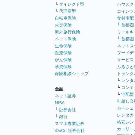
└
ダイレクト型
ハウスク
└
代理店型
コインラ
自転車保険
食材宅配
火災保険
└
首都圏
海外旅行保険
ミールキ
ペット保険
└
首都圏
生命保険
ネットス
医療保険
フードデ
がん保険
サービス
学資保険
ふるさと
保険相談ショップ
トランク
└
レンタ
└
コンテ
金融
└
宅配型
ネット証券
引越し会
NISA
カーシェ
└
証券会社
レンタカ
└
銀行
格安レン
スマホ専業証券
カーリー
iDeCo 証券会社