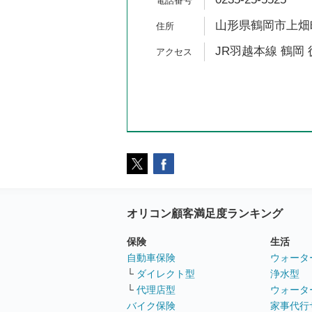
山形県鶴岡市上畑町
JR羽越本線 鶴岡 
オリコン顧客満足度ランキング
保険
生活
自動車保険
ウォータ
└
ダイレクト型
浄水型
└
代理店型
ウォータ
バイク保険
家事代行