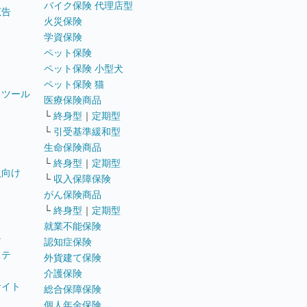
バイク保険 代理店型
広告
火災保険
学資保険
ペット保険
ペット保険 小型犬
ペット保険 猫
トツール
医療保険商品
└
終身型
｜
定期型
└
引受基準緩和型
生命保険商品
└
終身型
｜
定期型
員向け
└
収入保障保険
がん保険商品
└
終身型
｜
定期型
就業不能保険
テ
認知症保険
ステ
外貨建て保険
介護保険
サイト
総合保障保険
個人年金保険