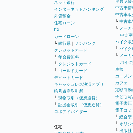
車買取会
ネット銀行
中古車情
インターネットバンキング
中古車販
外貨預金
└
中古車
住宅ローン
└
メーカ
FX
中古車
カードローン
バイク販
└
銀行系
｜
ノンバンク
└
バイク
クレジットカード
└
メーカ
└
年会費無料
バイク
└
クレジットカード
車検
└
ゴールドカード
カーメン
デビットカード
カフェ
キャッシュレス決済アプリ
定額制動
暗号資産取引所
子ども写
└
現物取引（仮想通貨）
電子書籍
└
証拠金取引（仮想通貨）
電子コミ
ロボアドバイザー
└
総合型
└
オリジ
住宅
└
出版社