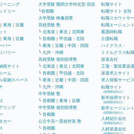
リーニング
大学受験 難関大学特化型 現役
転職サイト
ンドリー
└
首都圏
転職サイト 女性
大学受験 映像授業
転職スカウトサ
｜
東海
｜
近畿
高校受験 塾
転職エージェン
ット
└
北海道
｜
東北
｜
北関東
看護師転職
｜
東海
｜
近畿
└
首都圏
｜
甲信越・北陸
介護転職
ーパー
└
東海
｜
近畿
｜
中国・四国
ハイクラス・
リバリー
└
九州・沖縄
ミドルクラス転
高校受験 個別指導塾
派遣会社
納税サイト
└
北海道
｜
東北
｜
北関東
工場・製造業派
ルーム
└
首都圏
｜
甲信越・北陸
派遣求人サイト
ル収納スペース
└
東海
｜
近畿
｜
中国・四国
求人情報サービ
ナ
└
九州・沖縄
転職サイト
（採用担当向け）
中学受験 塾
新卒採用サイト
社
└
首都圏
｜
東海
｜
近畿
（採用担当向け）
アリング
中学受験 個別指導塾
新卒エージェン
（採用担当向け）
ー
└
首都圏
人材紹介会社
タカー
公立中高一貫校対策 塾
（採用担当向け）
ス
└
首都圏
人材派遣会社
（採用担当向け）