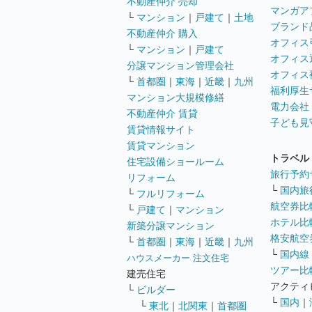
不動産仲介 売却
マンガア
└
マンション
｜
戸建て
｜
土地
ブランド
不動産仲介 購入
オフィス
└
マンション
｜
戸建て
オフィス
分譲マンション管理会社
オフィス
└
首都圏
｜
東海
｜
近畿
｜
九州
福利厚生
マンション大規模修繕
電力会社
不動産仲介 賃貸
子ども見
賃貸情報サイト
賃貸マンション
トラベル
住宅設備ショールーム
旅行予約
リフォーム
└
国内旅
└
フルリフォーム
航空券比
└
戸建て
｜
マンション
ホテル比
新築分譲マンション
格安航空券
└
首都圏
｜
東海
｜
近畿
｜
九州
└
国内線
ハウスメーカー 注文住宅
ツアー比
建売住宅
アクティ
└
ビルダー
└
国内
｜
└
東北
｜
北関東
｜
首都圏