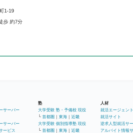
1-19
徒歩 約7分
塾
人材
ーサーバー
大学受験 塾・予備校 現役
就活エージェン
└
首都圏
｜
東海
｜
近畿
就活サイト
ーサーバー
大学受験 個別指導塾 現役
逆求人型就活サ
サービス
└
首都圏
｜
東海
｜
近畿
アルバイト情報