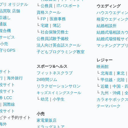
プリ オリジナル
└
公務員
｜
ITパスポート
ウエディング
品買取 店舗
資格スクール
ハウスウエディ
引越し
└
FP
｜
医療事務
格安ウエディン
通販
└
宅建
｜
簿記
結婚相談所
複合機
└
社会保険労務士
結婚式場相談カ
サービス
公務員試験予備校
結婚式場情報サ
 小売
法人向け英会話スクール
マッチングアプ
守りGPS
子どもプログラミング教室
レジャー
スポーツ&ヘルス
映画館
サイト
フィットネスクラブ
└
北海道
｜
東北
行
｜
海外旅行
24時間ジム
└
甲信越・北陸
較サイト
リラクゼーションサロン
└
近畿
｜
中国・
較サイト
キッズスイミングスクール
└
九州・沖縄
｜
 LCC
└
幼児
｜
小学生
カラオケボック
｜
国際線
テーマパーク
較サイト
小売
ビティ予約サイト
家電量販店
海外
ドラッグストア