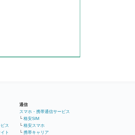
通信
ト
スマホ・携帯通信サービス
└
格安SIM
ービス
└
格安スマホ
サイト
└
携帯キャリア