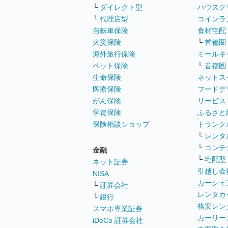
└
ダイレクト型
ハウスク
└
代理店型
コインラ
自転車保険
食材宅配
火災保険
└
首都圏
海外旅行保険
ミールキ
ペット保険
└
首都圏
生命保険
ネットス
医療保険
フードデ
がん保険
サービス
学資保険
ふるさと
保険相談ショップ
トランク
└
レンタ
└
コンテ
金融
└
宅配型
ネット証券
引越し会
NISA
カーシェ
└
証券会社
レンタカ
└
銀行
格安レン
スマホ専業証券
カーリー
iDeCo 証券会社