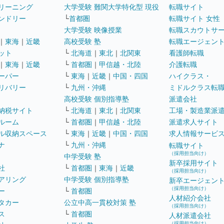
リーニング
大学受験 難関大学特化型 現役
転職サイト
ンドリー
└
首都圏
転職サイト 女性
大学受験 映像授業
転職スカウトサ
｜
東海
｜
近畿
高校受験 塾
転職エージェン
ット
└
北海道
｜
東北
｜
北関東
看護師転職
｜
東海
｜
近畿
└
首都圏
｜
甲信越・北陸
介護転職
ーパー
└
東海
｜
近畿
｜
中国・四国
ハイクラス・
リバリー
└
九州・沖縄
ミドルクラス転
高校受験 個別指導塾
派遣会社
納税サイト
└
北海道
｜
東北
｜
北関東
工場・製造業派
ルーム
└
首都圏
｜
甲信越・北陸
派遣求人サイト
ル収納スペース
└
東海
｜
近畿
｜
中国・四国
求人情報サービ
ナ
└
九州・沖縄
転職サイト
（採用担当向け）
中学受験 塾
新卒採用サイト
社
└
首都圏
｜
東海
｜
近畿
（採用担当向け）
アリング
中学受験 個別指導塾
新卒エージェン
（採用担当向け）
ー
└
首都圏
人材紹介会社
タカー
公立中高一貫校対策 塾
（採用担当向け）
ス
└
首都圏
人材派遣会社
（採用担当向け）