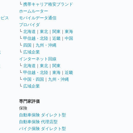
└
携帯キャリア格安ブランド
ホームルーター
ービス
モバイルデータ通信
ト
プロバイダ
└
北海道
｜
東北
｜
関東
｜
東海
└
甲信越・北陸
｜
近畿
｜
中国
└
四国
｜
九州・沖縄
職
└
広域企業
インターネット回線
遣
└
北海道
｜
東北
｜
関東
└
甲信越・北陸
｜
東海
｜
近畿
ス
└
中国・四国
｜
九州・沖縄
└
広域企業
専門家評価
ト
保険
自動車保険 ダイレクト型
自動車保険 代理店型
バイク保険 ダイレクト型