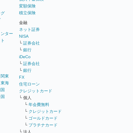
変額保険
積立保険
ング
グ
金融
ネット証券
ウンター
NISA
イト
└
証券会社
リ
└
銀行
iDeCo
└
証券会社
└
銀行
｜
関東
FX
｜
東海
住宅ローン
四国
クレジットカード
全国
└ 個人
ス
└
年会費無料
└
クレジットカード
└
ゴールドカード
└
プラチナカード
└ 法人