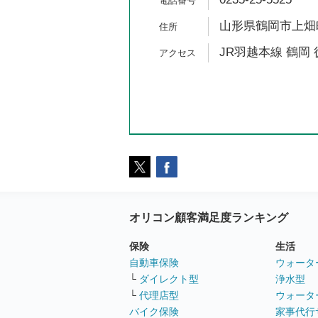
山形県鶴岡市上畑町
JR羽越本線 鶴岡 
オリコン顧客満足度ランキング
保険
生活
自動車保険
ウォータ
└
ダイレクト型
浄水型
└
代理店型
ウォータ
バイク保険
家事代行