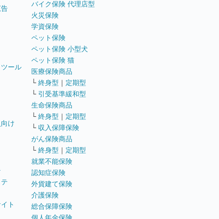
バイク保険 代理店型
広告
火災保険
学資保険
ペット保険
ペット保険 小型犬
ペット保険 猫
トツール
医療保険商品
└
終身型
｜
定期型
└
引受基準緩和型
生命保険商品
└
終身型
｜
定期型
員向け
└
収入保障保険
がん保険商品
└
終身型
｜
定期型
就業不能保険
テ
認知症保険
ステ
外貨建て保険
介護保険
サイト
総合保障保険
個人年金保険