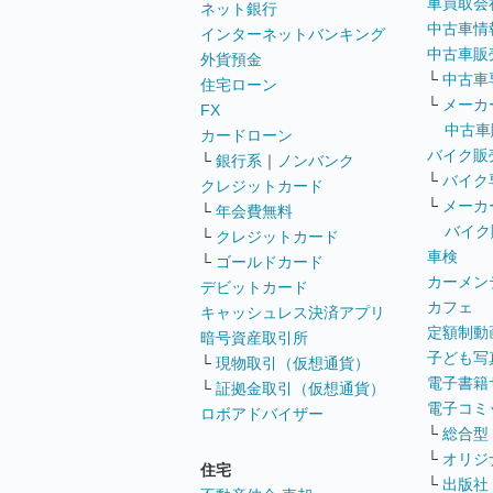
車買取会
ネット銀行
中古車情
インターネットバンキング
中古車販
外貨預金
└
中古車
住宅ローン
└
メーカ
FX
中古車
カードローン
バイク販
└
銀行系
｜
ノンバンク
└
バイク
クレジットカード
└
メーカ
└
年会費無料
バイク
└
クレジットカード
車検
└
ゴールドカード
カーメン
デビットカード
カフェ
キャッシュレス決済アプリ
定額制動
暗号資産取引所
子ども写
└
現物取引（仮想通貨）
電子書籍
└
証拠金取引（仮想通貨）
電子コミ
ロボアドバイザー
└
総合型
└
オリジ
住宅
└
出版社