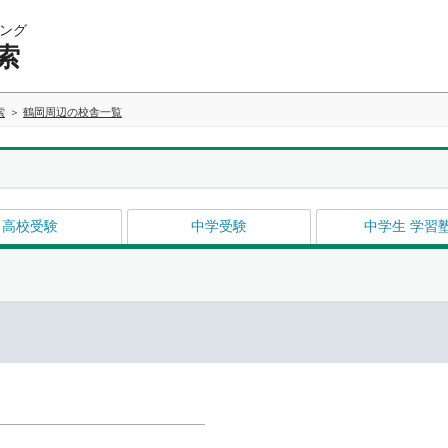
ング
索
索
鶴岡周辺の校舎一覧
高校受験
中学受験
中学生 学習