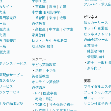
社
小学生 塾
アルバイト求人
報サイト
└
首都圏
｜
東海
｜
近畿
売店
小学生 個別指導塾
ビジネス
専門販売店
└
首都圏
｜
東海
｜
近畿
法人カーリース
ー系
通信教育
ネット印刷通販
販売店
└
高校生
｜
中学生
｜
小学生
ビジネスチャッ
売店
家庭教師
Web会議ツール
専門販売店
幼児・小学生 学習教室
企業研修
ー系
幼児教室 知育
└
経営者向け
販売店
└
管理職向け
スクール
└
若手・一般社
テナンスサービス
子ども英語教室
└
新卒向け
└
幼児
｜
小学生
画配信サービス
英会話教室
真スタジオ
美容
オンライン英会話
サービス
ブライダルエス
通信講座
ックサービス
フェイシャルエ
└
FP
｜
医療事務
ボディエステ
└
宅建
｜
簿記
ナル作品限定型
サロン検索予約
└
TOEIC
｜
社会保険労務士
└
行政書士
｜
ケアマネジャー