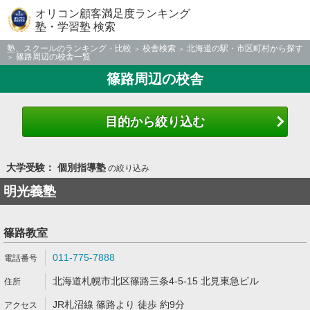
オリコン顧客満足度ランキング
塾・学習塾 検索
塾、スクールのランキング・比較
校舎検索
北海道の駅・市区町村から探す
篠路周辺の校舎一覧
篠路周辺の校舎
目的から絞り込む
大学受験： 個別指導塾
の絞り込み
明光義塾
篠路教室
011-775-7888
北海道札幌市北区篠路三条4-5-15 北見東急ビル
JR札沼線 篠路より 徒歩 約9分