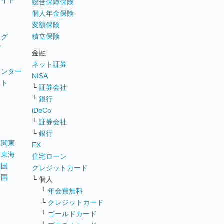
サイト
総合保障保険
個人年金保険
変額保険
積立保険
ング
グ
金融
ネット証券
ウンター
NISA
イト
└
証券会社
リ
└
銀行
iDeCo
└
証券会社
└
銀行
｜
関東
FX
｜
東海
住宅ローン
四国
クレジットカード
全国
└ 個人
ス
└
年会費無料
└
クレジットカード
└
ゴールドカード