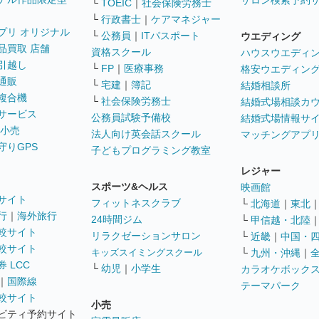
サロン検索予約
└
TOEIC
｜
社会保険労務士
└
行政書士
｜
ケアマネジャー
プリ オリジナル
└
公務員
｜
ITパスポート
ウエディング
品買取 店舗
資格スクール
ハウスウエディ
引越し
└
FP
｜
医療事務
格安ウエディン
通販
└
宅建
｜
簿記
結婚相談所
複合機
└
社会保険労務士
結婚式場相談カ
サービス
公務員試験予備校
結婚式場情報サ
 小売
法人向け英会話スクール
マッチングアプ
守りGPS
子どもプログラミング教室
レジャー
スポーツ&ヘルス
映画館
サイト
フィットネスクラブ
└
北海道
｜
東北
行
｜
海外旅行
24時間ジム
└
甲信越・北陸
較サイト
リラクゼーションサロン
└
近畿
｜
中国・
較サイト
キッズスイミングスクール
└
九州・沖縄
｜
 LCC
└
幼児
｜
小学生
カラオケボック
｜
国際線
テーマパーク
較サイト
小売
ビティ予約サイト