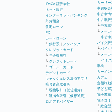
カーリー
iDeCo 証券会社
車買取会
ネット銀行
中古車情
インターネットバンキング
中古車販
外貨預金
└
中古車
住宅ローン
└
メーカ
FX
中古車
カードローン
バイク販
└
銀行系
｜
ノンバンク
└
バイク
クレジットカード
└
メーカ
└
年会費無料
バイク
└
クレジットカード
車検
└
ゴールドカード
カーメン
デビットカード
カフェ
キャッシュレス決済アプリ
定額制動
暗号資産取引所
子ども写
└
現物取引（仮想通貨）
電子書籍
└
証拠金取引（仮想通貨）
電子コミ
ロボアドバイザー
└
総合型
└
オリジ