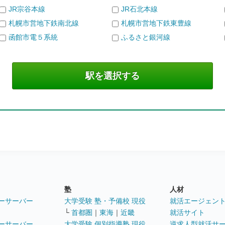
JR宗谷本線
JR石北本線
札幌市営地下鉄南北線
札幌市営地下鉄東豊線
函館市電５系統
ふるさと銀河線
塾
人材
ーサーバー
大学受験 塾・予備校 現役
就活エージェン
└
首都圏
｜
東海
｜
近畿
就活サイト
ーサーバー
大学受験 個別指導塾 現役
逆求人型就活サ