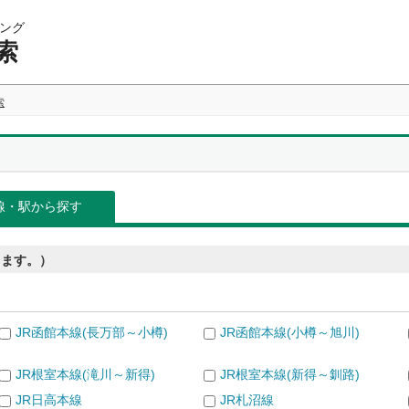
ング
索
索
線・駅から探す
きます。）
JR函館本線(長万部～小樽)
JR函館本線(小樽～旭川)
JR根室本線(滝川～新得)
JR根室本線(新得～釧路)
JR日高本線
JR札沼線