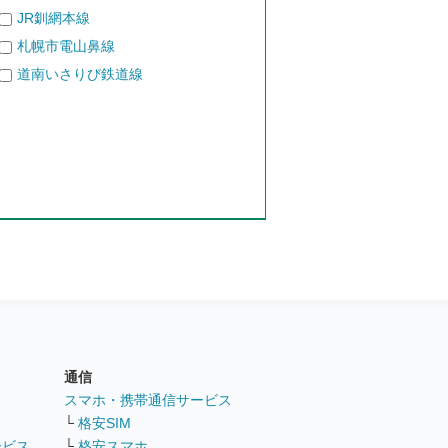
JR釧網本線
札幌市電山鼻線
道南いさりび鉄道線
通信
ト
スマホ・携帯通信サービス
└
格安SIM
ービス
└
格安スマホ