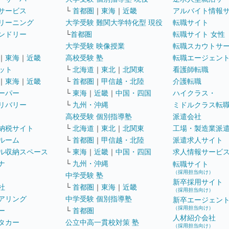
サービス
└
首都圏
｜
東海
｜
近畿
アルバイト情報
リーニング
大学受験 難関大学特化型 現役
転職サイト
ンドリー
└
首都圏
転職サイト 女性
大学受験 映像授業
転職スカウトサ
｜
東海
｜
近畿
高校受験 塾
転職エージェン
ット
└
北海道
｜
東北
｜
北関東
看護師転職
｜
東海
｜
近畿
└
首都圏
｜
甲信越・北陸
介護転職
ーパー
└
東海
｜
近畿
｜
中国・四国
ハイクラス・
リバリー
└
九州・沖縄
ミドルクラス転
高校受験 個別指導塾
派遣会社
納税サイト
└
北海道
｜
東北
｜
北関東
工場・製造業派
ルーム
└
首都圏
｜
甲信越・北陸
派遣求人サイト
ル収納スペース
└
東海
｜
近畿
｜
中国・四国
求人情報サービ
ナ
└
九州・沖縄
転職サイト
（採用担当向け）
中学受験 塾
新卒採用サイト
社
└
首都圏
｜
東海
｜
近畿
（採用担当向け）
アリング
中学受験 個別指導塾
新卒エージェン
（採用担当向け）
ー
└
首都圏
人材紹介会社
タカー
公立中高一貫校対策 塾
（採用担当向け）