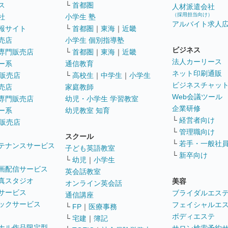
ス
└
首都圏
人材派遣会社
（採用担当向け）
社
小学生 塾
アルバイト求人
報サイト
└
首都圏
｜
東海
｜
近畿
売店
小学生 個別指導塾
ビジネス
専門販売店
└
首都圏
｜
東海
｜
近畿
法人カーリース
ー系
通信教育
ネット印刷通販
販売店
└
高校生
｜
中学生
｜
小学生
ビジネスチャッ
売店
家庭教師
Web会議ツール
専門販売店
幼児・小学生 学習教室
企業研修
ー系
幼児教室 知育
└
経営者向け
販売店
└
管理職向け
スクール
└
若手・一般社
テナンスサービス
子ども英語教室
└
新卒向け
└
幼児
｜
小学生
画配信サービス
英会話教室
真スタジオ
美容
オンライン英会話
サービス
ブライダルエス
通信講座
ックサービス
フェイシャルエ
└
FP
｜
医療事務
ボディエステ
└
宅建
｜
簿記
ナル作品限定型