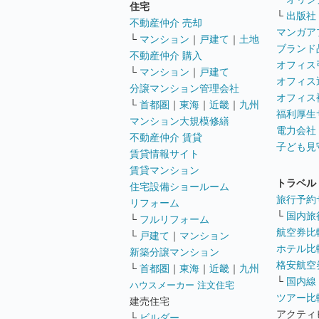
住宅
└
出版社
不動産仲介 売却
マンガア
└
マンション
｜
戸建て
｜
土地
ブランド
不動産仲介 購入
オフィス
└
マンション
｜
戸建て
オフィス
分譲マンション管理会社
オフィス
└
首都圏
｜
東海
｜
近畿
｜
九州
福利厚生
マンション大規模修繕
電力会社
不動産仲介 賃貸
子ども見
賃貸情報サイト
賃貸マンション
トラベル
住宅設備ショールーム
旅行予約
リフォーム
└
国内旅
└
フルリフォーム
航空券比
└
戸建て
｜
マンション
ホテル比
新築分譲マンション
格安航空券
└
首都圏
｜
東海
｜
近畿
｜
九州
└
国内線
ハウスメーカー 注文住宅
ツアー比
建売住宅
アクティ
└
ビルダー