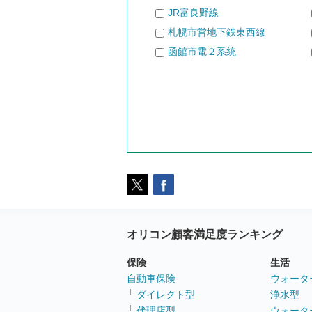
JR富良野線
札幌市営地下鉄東西線
函館市電２系統
オリコン顧客満足度ランキング
保険
生活
自動車保険
ウォータ
└
ダイレクト型
浄水型
└
代理店型
ウォータ