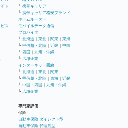
サイト
└
携帯キャリア
└
携帯キャリア格安ブランド
ホームルーター
ービス
モバイルデータ通信
ト
プロバイダ
└
北海道
｜
東北
｜
関東
｜
東海
└
甲信越・北陸
｜
近畿
｜
中国
└
四国
｜
九州・沖縄
職
└
広域企業
インターネット回線
遣
└
北海道
｜
東北
｜
関東
└
甲信越・北陸
｜
東海
｜
近畿
ス
└
中国・四国
｜
九州・沖縄
└
広域企業
専門家評価
ト
保険
自動車保険 ダイレクト型
自動車保険 代理店型