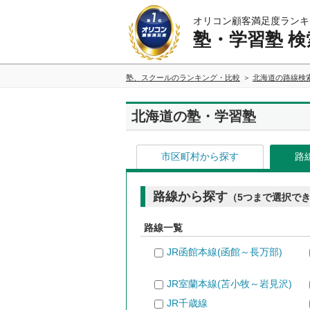
オリコン顧客満足度ランキ
塾・学習塾 検
塾、スクールのランキング・比較
北海道の路線検
北海道の塾・学習塾
市区町村から探す
路
路線から探す
（5つまで選択で
路線一覧
JR函館本線(函館～長万部)
JR室蘭本線(苫小牧～岩見沢)
JR千歳線