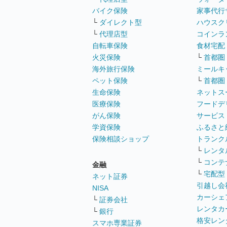
バイク保険
家事代行
└
ダイレクト型
ハウスク
└
代理店型
コインラ
自転車保険
食材宅配
火災保険
└
首都圏
海外旅行保険
ミールキ
ペット保険
└
首都圏
生命保険
ネットス
医療保険
フードデ
がん保険
サービス
学資保険
ふるさと
保険相談ショップ
トランク
└
レンタ
└
コンテ
金融
└
宅配型
ネット証券
引越し会
NISA
カーシェ
└
証券会社
レンタカ
└
銀行
格安レン
スマホ専業証券