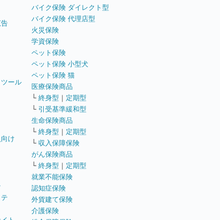
バイク保険 ダイレクト型
バイク保険 代理店型
広告
火災保険
学資保険
ペット保険
ペット保険 小型犬
ペット保険 猫
トツール
医療保険商品
└
終身型
｜
定期型
└
引受基準緩和型
生命保険商品
└
終身型
｜
定期型
員向け
└
収入保障保険
がん保険商品
└
終身型
｜
定期型
就業不能保険
テ
認知症保険
ステ
外貨建て保険
介護保険