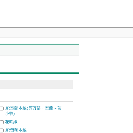
JR室蘭本線(長万部・室蘭～苫
小牧)
花咲線
JR留萌本線