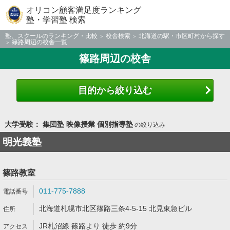
オリコン顧客満足度ランキング
塾・学習塾 検索
塾、スクールのランキング・比較
校舎検索
北海道の駅・市区町村から探す
篠路周辺の校舎一覧
篠路周辺の校舎
目的から絞り込む
大学受験： 集団塾 映像授業 個別指導塾
の絞り込み
明光義塾
篠路教室
011-775-7888
北海道札幌市北区篠路三条4-5-15 北見東急ビル
JR札沼線 篠路より 徒歩 約9分