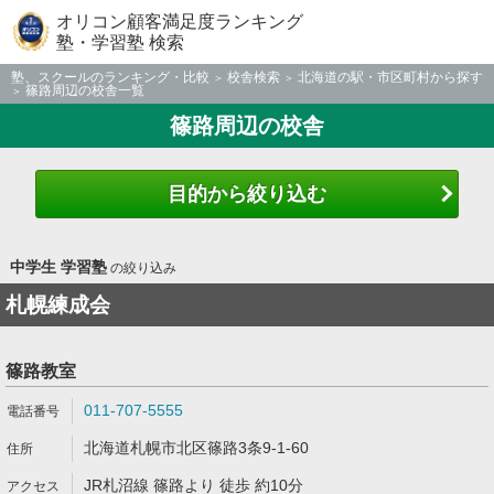
オリコン顧客満足度ランキング
塾・学習塾 検索
塾、スクールのランキング・比較
校舎検索
北海道の駅・市区町村から探す
篠路周辺の校舎一覧
篠路周辺の校舎
目的から絞り込む
中学生 学習塾
の絞り込み
札幌練成会
篠路教室
011-707-5555
北海道札幌市北区篠路3条9-1-60
JR札沼線 篠路より 徒歩 約10分