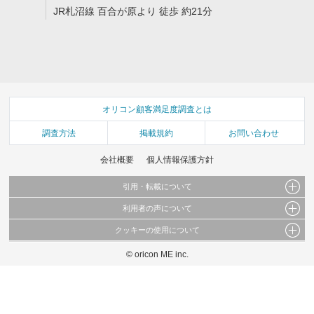
JR札沼線 百合が原より 徒歩 約21分
オリコン顧客満足度調査とは
調査方法
掲載規約
お問い合わせ
会社概要
個人情報保護方針
引用・転載について
利用者の声について
当サイトで公開されている情報（文字、写真、イラスト、画像データ等）及びこれらの配
置・編集および構造などについての著作権は株式会社oricon MEに帰属しております。
クッキーの使用について
当サイトに掲載している内容はすべてサービスの利用者が提出された見解・感想です。
これらの情報を権利者の許可なく無断転載・複製などの二次利用を行うことは固く禁じて
弊社が内容について正確性を含め一切保証するものではありません。
おります。
© oricon ME inc.
このサイトでは Cookie を使用して、ユーザーに合わせたコンテンツや広告の表示、ソー
弊社の見解・ 意見ではないことをご理解いただいた上でご覧ください。
シャル メディア機能の提供、広告の表示回数やクリック数の測定を行っています。
また、ユーザーによるサイトの利用状況についても情報を収集し、ソーシャル メディア
や広告配信、データ解析の各パートナーに提供しています。
各パートナーは、この情報とユーザーが各パートナーに提供した他の情報や、ユーザーが