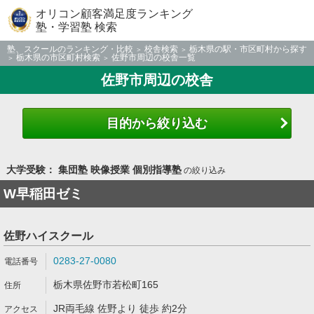
オリコン顧客満足度ランキング
塾・学習塾 検索
塾、スクールのランキング・比較
校舎検索
栃木県の駅・市区町村から探す
栃木県の市区町村検索
佐野市周辺の校舎一覧
佐野市周辺の校舎
目的から絞り込む
大学受験： 集団塾 映像授業 個別指導塾
の絞り込み
W早稲田ゼミ
佐野ハイスクール
0283-27-0080
栃木県佐野市若松町165
JR両毛線 佐野より 徒歩 約2分