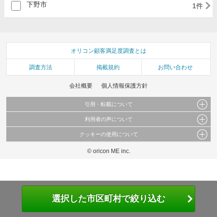
下野市
1件
オリコン顧客満足度調査とは
調査方法
掲載規約
お問い合わせ
会社概要
個人情報保護方針
引用・転載について
利用者の声について
当サイトで公開されている情報（文字、写真、イラスト、画像データ等）及びこれらの配
置・編集および構造などについての著作権は株式会社oricon MEに帰属しております。
クッキーの使用について
当サイトに掲載している内容はすべてサービスの利用者が提出された見解・感想です。
これらの情報を権利者の許可なく無断転載・複製などの二次利用を行うことは固く禁じて
弊社が内容について正確性を含め一切保証するものではありません。
おります。
© oricon ME inc.
このサイトでは Cookie を使用して、ユーザーに合わせたコンテンツや広告の表示、ソー
弊社の見解・ 意見ではないことをご理解いただいた上でご覧ください。
シャル メディア機能の提供、広告の表示回数やクリック数の測定を行っています。
また、ユーザーによるサイトの利用状況についても情報を収集し、ソーシャル メディア
や広告配信、データ解析の各パートナーに提供しています。
各パートナーは、この情報とユーザーが各パートナーに提供した他の情報や、ユーザーが
各パートナーのサービスを使用したときに収集した他の情報を組み合わせて使用すること
選択した市区町村で絞り込む
があります。