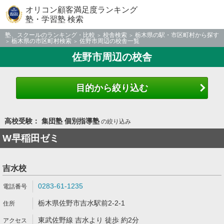
オリコン顧客満足度ランキング
塾・学習塾 検索
塾、スクールのランキング・比較
校舎検索
栃木県の駅・市区町村から探す
栃木県の市区町村検索
佐野市周辺の校舎一覧
佐野市周辺の校舎
目的から絞り込む
高校受験： 集団塾 個別指導塾
の絞り込み
W早稲田ゼミ
吉水校
0283-61-1235
栃木県佐野市吉水駅前2-2-1
東武佐野線 吉水より 徒歩 約2分