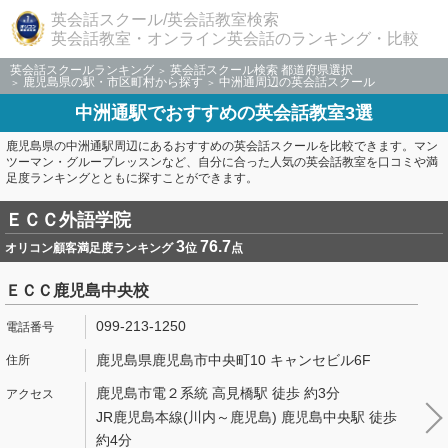
英会話スクール/英会話教室検索
英会話教室・オンライン英会話のランキング・比較
英会話スクールランキング
英会話スクール検索 都道府県選択
鹿児島県の駅・市区町村から探す
中洲通周辺の英会話スクール
中洲通駅でおすすめの英会話教室3選
鹿児島県の中洲通駅周辺にあるおすすめの英会話スクールを比較できます。マン
ツーマン・グループレッスンなど、自分に合った人気の英会話教室を口コミや満
足度ランキングとともに探すことができます。
ＥＣＣ外語学院
3
76.7
オリコン顧客満足度ランキング
位
点
ＥＣＣ鹿児島中央校
099-213-1250
鹿児島県鹿児島市中央町10 キャンセビル6F
鹿児島市電２系統 高見橋駅 徒歩 約3分
JR鹿児島本線(川内～鹿児島) 鹿児島中央駅 徒歩
約4分