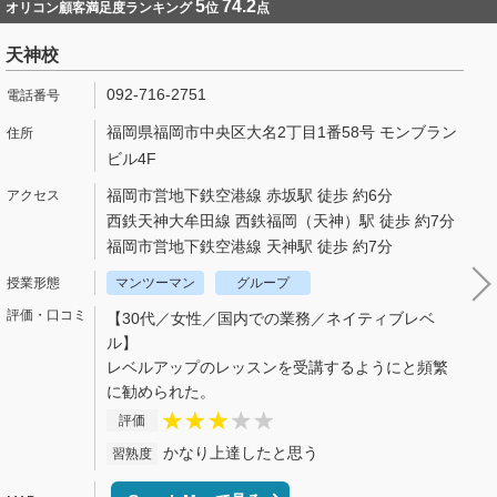
5
74.2
オリコン顧客満足度ランキング
位
点
天神校
092-716-2751
福岡県福岡市中央区大名2丁目1番58号 モンブラン
ビル4F
福岡市営地下鉄空港線 赤坂駅 徒歩 約6分
西鉄天神大牟田線 西鉄福岡（天神）駅 徒歩 約7分
福岡市営地下鉄空港線 天神駅 徒歩 約7分
マンツーマン
グループ
【30代／女性／国内での業務／ネイティブレベ
ル】
レベルアップのレッスンを受講するようにと頻繁
に勧められた。
評価
かなり上達したと思う
習熟度