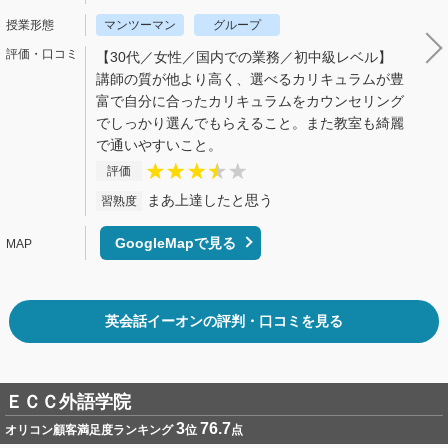
マンツーマン
グループ
【30代／女性／国内での業務／初中級レベル】
講師の質が他より高く、選べるカリキュラムが豊
富で自分に合ったカリキュラムをカウンセリング
でしっかり選んでもらえること。また教室も綺麗
で通いやすいこと。
評価
まあ上達したと思う
習熟度
GoogleMapで見る
英会話イーオンの評判・口コミを見る
ＥＣＣ外語学院
3
76.7
オリコン顧客満足度ランキング
位
点