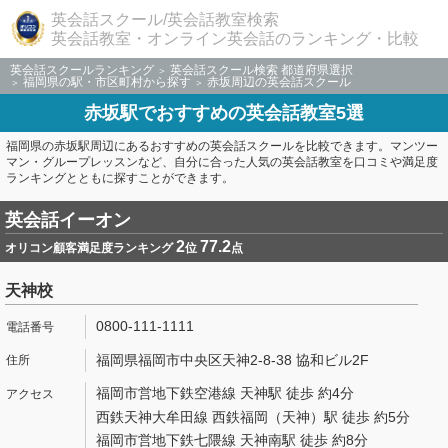
英会話スクール/英会話教室検索
英会話教室・オンライン英会話のランキング・比較
英会話スクールランキング
英会話スクール検索 都道府県選択
福岡県の駅・市区町村から探す
赤坂周辺の英会話スクール
赤坂駅でおすすめの英会話教室5選
福岡県の赤坂駅周辺にあるおすすめの英会話スクールを比較できます。マンツー
マン・グループレッスンなど、自分に合った人気の英会話教室を口コミや満足度
ランキングとともに探すことができます。
英会話イーオン
2
77.2
オリコン顧客満足度ランキング
位
点
天神校
0800-111-1111
福岡県福岡市中央区天神2-8-38 協和ビル2F
福岡市営地下鉄空港線 天神駅 徒歩 約4分
西鉄天神大牟田線 西鉄福岡（天神）駅 徒歩 約5分
福岡市営地下鉄七隈線 天神南駅 徒歩 約8分