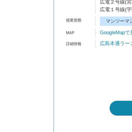
広電２号線(宮
広電１号線(宇
マンツーマ
GoogleMap
広島本通ラーニン