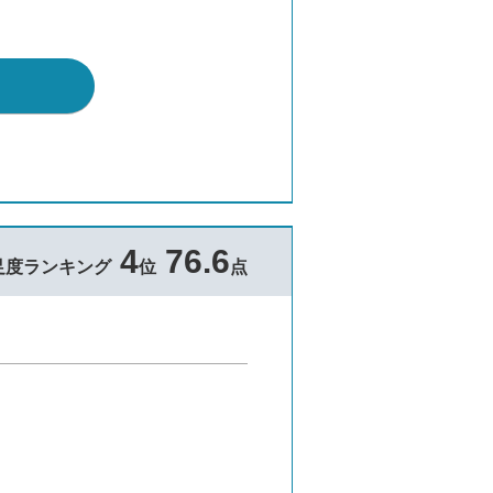
4
76.6
足度ランキング
位
点