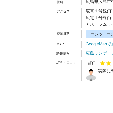
広島県広島市中
広電１号線(宇
広電１号線(宇
アストラムライ
マンツーマ
GoogleMap
広島ランゲー
評価
実際に