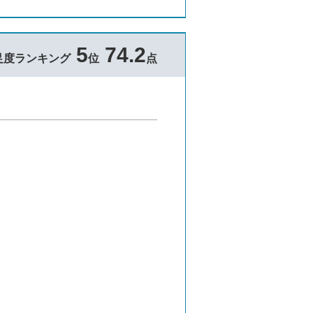
5
74.2
足度ランキング
位
点