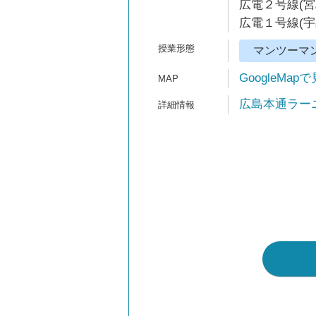
広電２号線(宮
広電１号線(宇
マンツーマ
GoogleMap
広島本通ラーニン