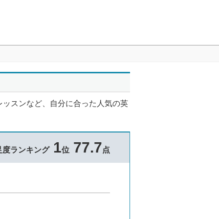
レッスンなど、自分に合った人気の英
1
77.7
足度ランキング
位
点