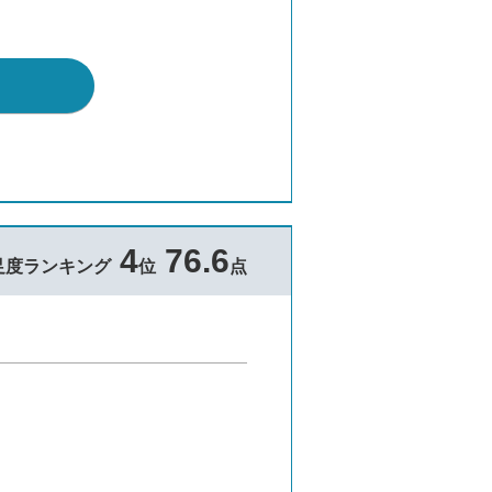
4
76.6
足度ランキング
位
点