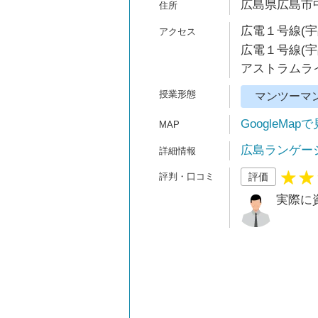
広島県広島市中
広電１号線(宇
広電１号線(宇
アストラムライ
マンツーマ
GoogleMap
広島ランゲー
評価
実際に