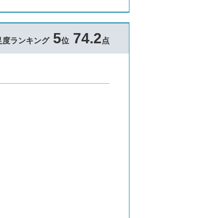
5
74.2
足度ランキング
位
点