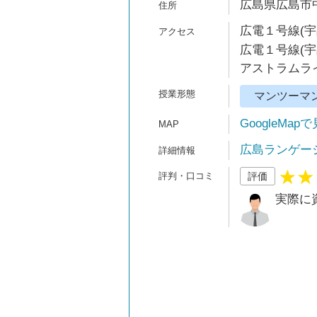
広島県広島市中
広電１号線(宇
広電１号線(宇
アストラムライ
マンツーマ
GoogleMap
広島ランゲー
評価
実際に