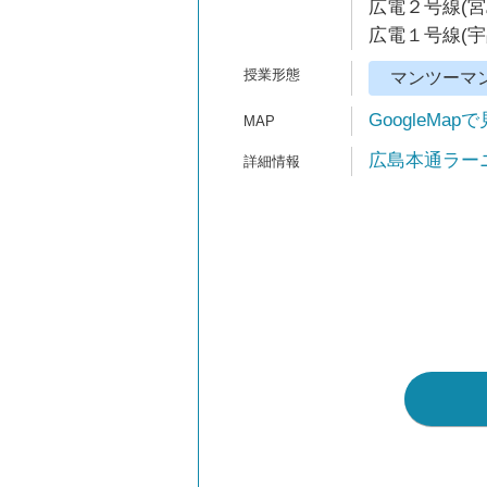
広電２号線(宮
広電１号線(宇
マンツーマ
GoogleMap
広島本通ラーニン