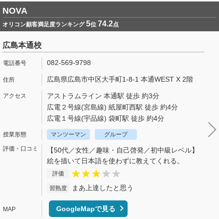
NOVA
5
74.2
オリコン顧客満足度ランキング
位
点
広島本通校
082-569-9798
広島県広島市中区大手町1-8-1 本通WEST X 2階
アストラムライン 本通駅 徒歩 約3分
広電２号線(宮島線) 紙屋町西駅 徒歩 約4分
広電１号線(宇品線) 袋町駅 徒歩 約4分
マンツーマン
グループ
【50代／女性／趣味・自己啓発／初中級レベル】
絵を描いて日本語を使わずに教えてくれる。
評価
まあ上達したと思う
習熟度
GoogleMapで見る