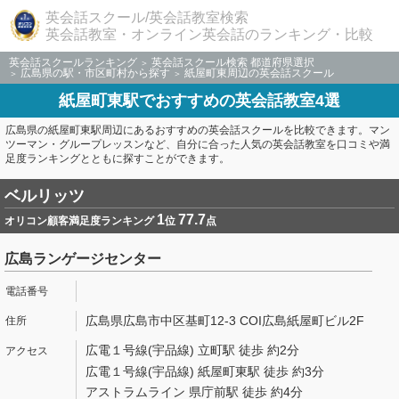
英会話スクール/英会話教室検索
英会話教室・オンライン英会話のランキング・比較
英会話スクールランキング
英会話スクール検索 都道府県選択
広島県の駅・市区町村から探す
紙屋町東周辺の英会話スクール
紙屋町東駅でおすすめの英会話教室4選
広島県の紙屋町東駅周辺にあるおすすめの英会話スクールを比較できます。マン
ツーマン・グループレッスンなど、自分に合った人気の英会話教室を口コミや満
足度ランキングとともに探すことができます。
ベルリッツ
1
77.7
オリコン顧客満足度ランキング
位
点
広島ランゲージセンター
広島県広島市中区基町12-3 COI広島紙屋町ビル2F
広電１号線(宇品線) 立町駅 徒歩 約2分
広電１号線(宇品線) 紙屋町東駅 徒歩 約3分
アストラムライン 県庁前駅 徒歩 約4分