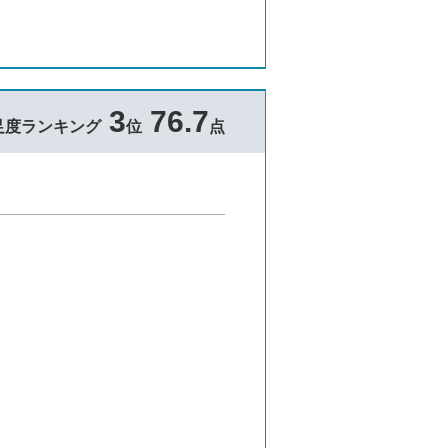
3
76.7
足度ランキング
位
点