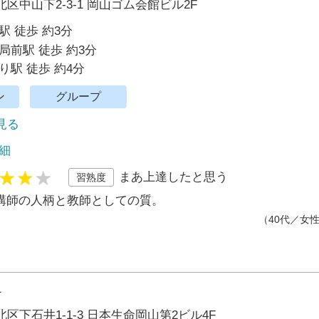
区中山下2-3-1 岡山ゴム会館ビル2F
駅 徒歩 約3分
局前駅 徒歩 約3分
り駅 徒歩 約4分
ン
グループ
で見る
細
まあ上達したと思う
習熟度
講師の人柄と教師としての質。
（40代／女
1
区下石井1-1-3 日本生命岡山第2ビル4F