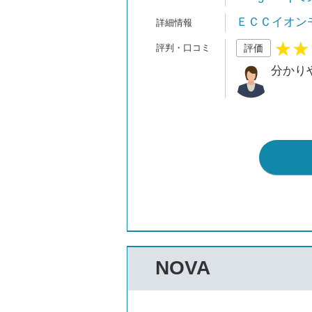
ＥＣＣイオン
評価
分かり
NOVA