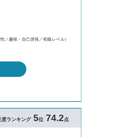
。
女性／趣味・自己啓発／初級レベル）
5
74.2
足度ランキング
位
点