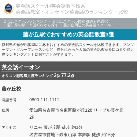
英会話スクール/英会話教室検索
英会話教室・オンライン英会話のランキング・比較
英会話スクールランキング
英会話スクール検索 都道府県選択
愛知県の駅・市区町村から探す
藤が丘周辺の英会話スクール
藤が丘駅でおすすめの英会話教室3選
愛知県の藤が丘駅周辺にあるおすすめの英会話スクールを比較できます。マンツ
ーマン・グループレッスンなど、自分に合った人気の英会話教室を口コミや満足
度ランキングとともに探すことができます。
英会話イーオン
2
77.2
オリコン顧客満足度ランキング
位
点
藤が丘校
0800-111-1111
愛知県名古屋市名東区藤が丘128 リーブル藤ケ丘
2F
リニモ 藤が丘駅 徒歩 約3分
名古屋市営地下鉄東山線 本郷駅 徒歩 約16分