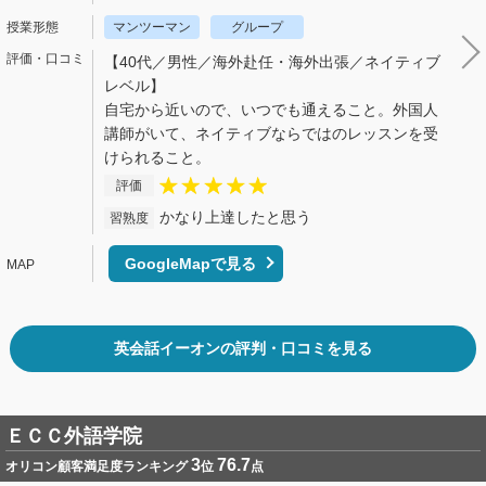
マンツーマン
グループ
【40代／男性／海外赴任・海外出張／ネイティブ
レベル】
自宅から近いので、いつでも通えること。外国人
講師がいて、ネイティブならではのレッスンを受
けられること。
評価
かなり上達したと思う
習熟度
GoogleMapで見る
英会話イーオンの評判・口コミを見る
ＥＣＣ外語学院
3
76.7
オリコン顧客満足度ランキング
位
点