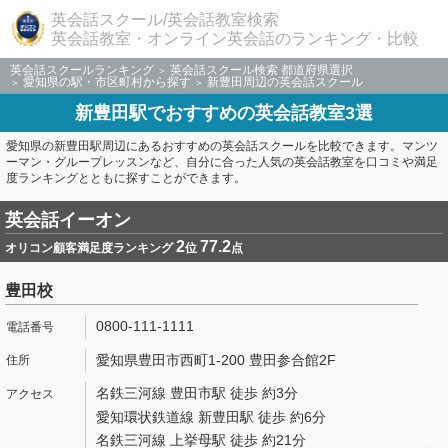
英会話スクール/英会話教室検索
英会話教室・オンライン英会話のランキング・比較
英会話スクールランキング
英会話スクール検索 都道府県選択
愛知県の駅・市区町村から探す
新豊田周辺の英会話スクール
新豊田駅でおすすめの英会話教室3選
愛知県の新豊田駅周辺にあるおすすめの英会話スクールを比較できます。マンツ
ーマン・グループレッスンなど、自分に合った人気の英会話教室を口コミや満足
度ランキングとともに探すことができます。
英会話イーオン
2
77.2
オリコン顧客満足度ランキング
位
点
豊田校
0800-111-1111
愛知県豊田市西町1-200 豊田参合館2F
名鉄三河線 豊田市駅 徒歩 約3分
愛知環状鉄道線 新豊田駅 徒歩 約6分
名鉄三河線 上挙母駅 徒歩 約21分