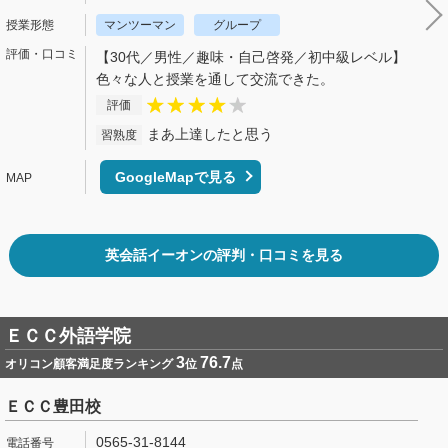
マンツーマン
グループ
【30代／男性／趣味・自己啓発／初中級レベル】
色々な人と授業を通して交流できた。
評価
まあ上達したと思う
習熟度
GoogleMapで見る
英会話イーオンの評判・口コミを見る
ＥＣＣ外語学院
3
76.7
オリコン顧客満足度ランキング
位
点
ＥＣＣ豊田校
0565-31-8144