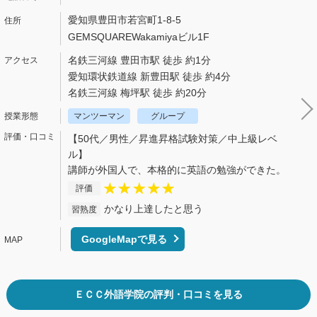
愛知県豊田市若宮町1-8-5
GEMSQUAREWakamiyaビル1F
名鉄三河線 豊田市駅 徒歩 約1分
愛知環状鉄道線 新豊田駅 徒歩 約4分
名鉄三河線 梅坪駅 徒歩 約20分
マンツーマン
グループ
【50代／男性／昇進昇格試験対策／中上級レベ
ル】
講師が外国人で、本格的に英語の勉強ができた。
評価
かなり上達したと思う
習熟度
GoogleMapで見る
ＥＣＣ外語学院の評判・口コミを見る