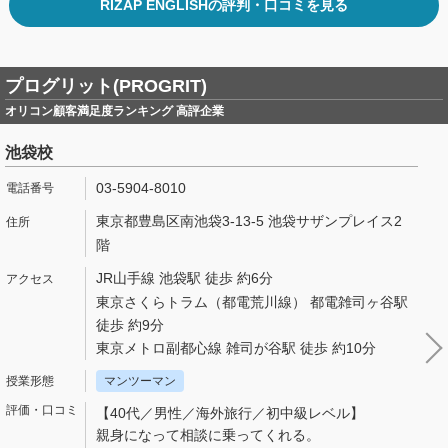
RIZAP ENGLISHの評判・口コミを見る
プログリット(PROGRIT)
オリコン顧客満足度ランキング 高評企業
池袋校
03-5904-8010
東京都豊島区南池袋3-13-5 池袋サザンプレイス2
階
JR山手線 池袋駅 徒歩 約6分
東京さくらトラム（都電荒川線） 都電雑司ヶ谷駅
徒歩 約9分
東京メトロ副都心線 雑司が谷駅 徒歩 約10分
マンツーマン
【40代／男性／海外旅行／初中級レベル】
親身になって相談に乗ってくれる。