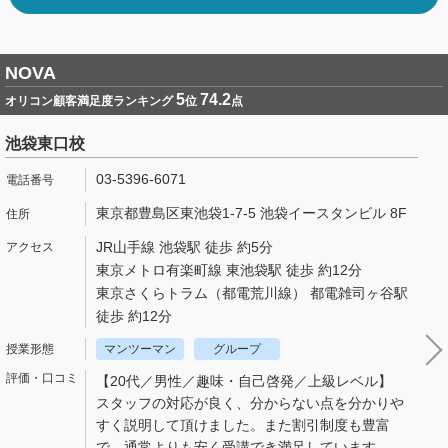
NOVA
5
74.2
オリコン顧客満足度ランキング
位
点
池袋東口校
03-5396-6071
東京都豊島区東池袋1-7-5 池袋イースタンビル 8F
JR山手線 池袋駅 徒歩 約5分
東京メトロ有楽町線 東池袋駅 徒歩 約12分
東京さくらトラム（都電荒川線） 都電雑司ヶ谷駅
徒歩 約12分
マンツーマン
グループ
【20代／男性／趣味・自己啓発／上級レベル】
スタッフの対応が良く、分からない点を分かりや
すく説明して頂けました。また割引制度も豊富
で、通常よりも安く受講でき満足しています。