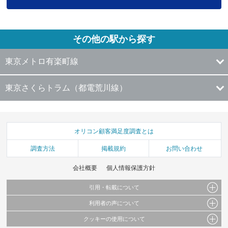
その他の駅から探す
東京メトロ有楽町線
東京さくらトラム（都電荒川線）
オリコン顧客満足度調査とは
調査方法
掲載規約
お問い合わせ
会社概要
個人情報保護方針
引用・転載について
利用者の声について
当サイトで公開されている情報（文字、写真、イラスト、画像データ等）及びこれらの配
置・編集および構造などについての著作権は株式会社oricon MEに帰属しております。
クッキーの使用について
当サイトに掲載している内容はすべてサービスの利用者が提出された見解・感想です。
これらの情報を権利者の許可なく無断転載・複製などの二次利用を行うことは固く禁じて