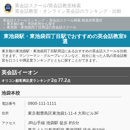
英会話スクール/英会話教室検索
英会話教室・オンライン英会話のランキング・比較
英会話スクールランキング
英会話スクール検索 都道府県選択
東京都の駅・市区町村から探す
東池袋・東池袋四丁目周辺の英会話スクール
東池袋駅・東池袋四丁目駅でおすすめの英会話教室9
選
東京都の東池袋駅・東池袋四丁目駅周辺にあるおすすめの英会話スクールを比較
できます。マンツーマン・グループレッスンなど、自分に合った人気の英会話教
室を口コミや満足度ランキングとともに探すことができます。
英会話イーオン
2
77.2
オリコン顧客満足度ランキング
位
点
池袋本校
0800-111-1111
東京都豊島区東池袋1-11-4 大和ビル3F
JR山手線 池袋駅 徒歩 約5分
東京メトロ有楽町線 東池袋駅 徒歩 約10分