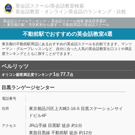
英会話スクール/英会話教室検索
英会話教室・オンライン英会話のランキング・比較
英会話スクールランキング
英会話スクール検索 都道府県選択
東京都の駅・市区町村から探す
不動前周辺の英会話スクール
不動前駅でおすすめの英会話教室4選
東京都の不動前駅周辺にあるおすすめの英会話スクールを比較できます。マンツ
ーマン・グループレッスンなど、自分に合った人気の英会話教室を口コミや満足
度ランキングとともに探すことができます。
ベルリッツ
1
77.7
オリコン顧客満足度ランキング
位
点
目黒ランゲージセンター
東京都品川区上大崎2-16-5 目黒ステーションサイ
ドビル4F
JR山手線 目黒駅 徒歩 約1分
東急目黒線 不動前駅 徒歩 約12分